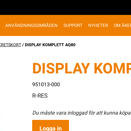
ANVÄNDNINGSOMRÅDEN
SUPPORT
NYHETER
OM ÅKE
KRETSKORT
/ DISPLAY KOMPLETT AQ80
DISPLAY KOM
951013-000
R-RES
Du måste vara inloggad för att kunna köpa
Logga in