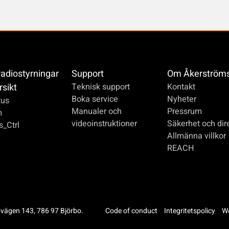
radiostyrningar
Support
Om Åkerström
rsikt
Teknisk support
Kontakt
Boka service
Nyheter
us
Manualer och
Pressrum
m
videoinstruktioner
Säkerhet och dire
_Ctrl
Allmänna villkor
REACH
ovägen 143, 786 97 Björbo.
Code of conduct
Integritetspolicy
We