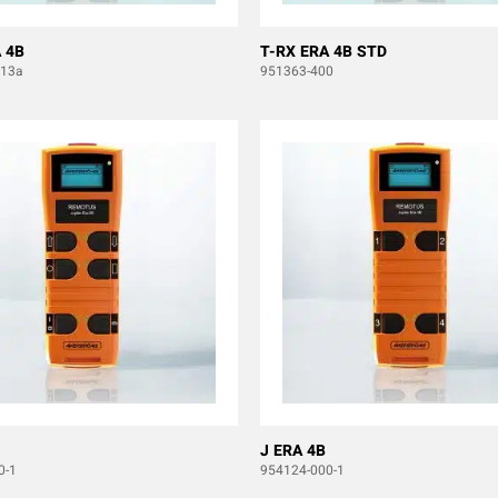
 4B
T-RX ERA 4B STD
b13a
951363-400
J ERA 4B
0-1
954124-000-1