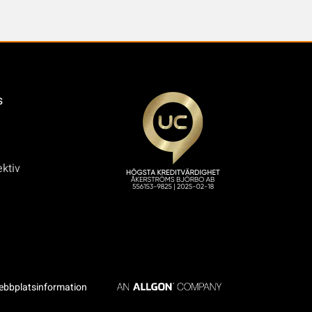
s
ktiv
bbplatsinformation