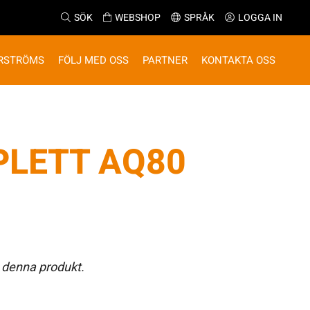
SÖK
WEBSHOP
SPRÅK
LOGGA IN
RSTRÖMS
FÖLJ MED OSS
PARTNER
KONTAKTA OSS
PLETT AQ80
 denna produkt.