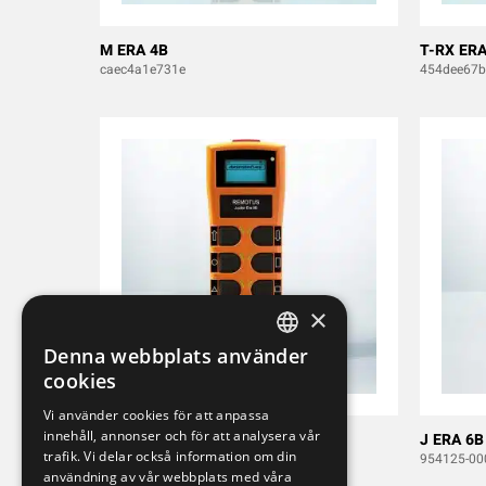
M ERA 4B
T-RX ERA
caec4a1e731e
454dee67
×
Denna webbplats använder
SWEDISH
cookies
ENGLISH
Vi använder cookies för att anpassa
innehåll, annonser och för att analysera vår
DEUTSCH
J ERA 8B
J ERA 6B
trafik. Vi delar också information om din
953948-000-1
954125-00
användning av vår webbplats med våra