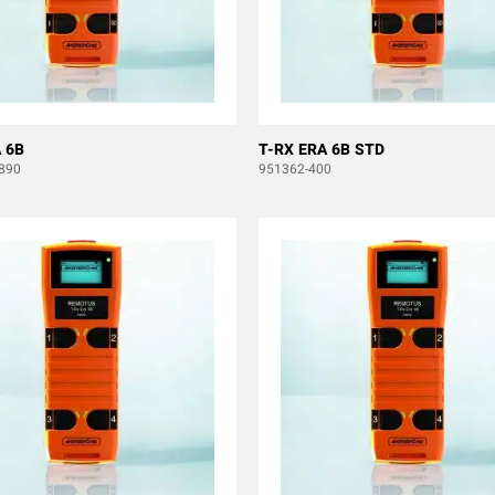
 6B
T-RX ERA 6B STD
890
951362-400