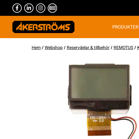
PRODUKTER
Hem
/
Webshop
/
Reservdelar & tillbehör
/
REMOTUS
/