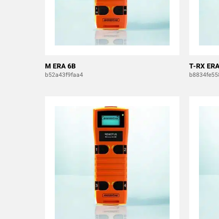
M ERA 6B
T-RX ERA
b52a43f9faa4
b8834fe55