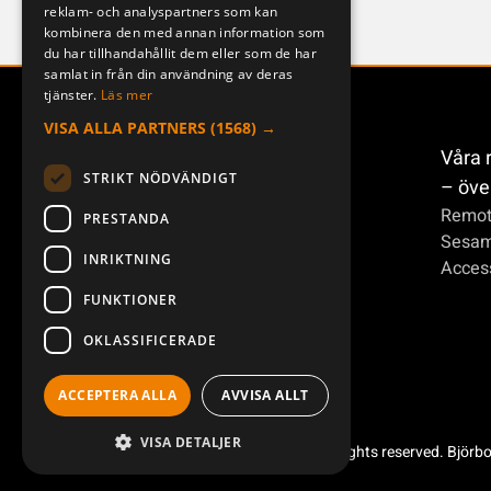
reklam- och analyspartners som kan
kombinera den med annan information som
du har tillhandahållit dem eller som de har
samlat in från din användning av deras
tjänster.
Läs mer
VISA ALLA PARTNERS
(1568) →
Våra 
STRIKT NÖDVÄNDIGT
– öve
Remot
PRESTANDA
Sesa
INRIKTNING
Access
FUNKTIONER
OKLASSIFICERADE
ACCEPTERA ALLA
AVVISA ALLT
VISA DETALJER
Copyright ©2026 Åkerströms. All rights reserved. Björb