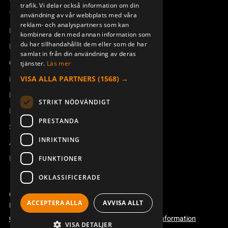
trafik. Vi delar också information om din
Teknisk support
användning av vår webbplats med våra
reklam- och analyspartners som kan
Boka service
kombinera den med annan information som
du har tillhandahållit dem eller som de har
Manualer och videoinstruktioner
samlat in från din användning av deras
Om Åkerströms
tjänster.
Läs mer
VISA ALLA PARTNERS
(1568) →
Kontakt
Nyheter
STRIKT NÖDVÄNDIGT
Pressrum
PRESTANDA
Säkerhet och direktiv
INRIKTNING
Allmänna villkor
REACH
FUNKTIONER
OKLASSIFICERADE
Copyright ©2026 Åkerströms. All rights reserved.
ACCEPTERA ALLA
AVVISA ALLT
Björbovägen 143, 786 97 Björbo.
Code of conduct
Integritetspolicy
Webbplatsinformation
VISA DETALJER