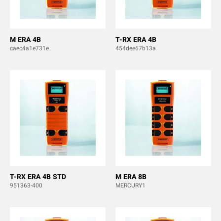
M ERA 4B
T-RX ERA 4B
caec4a1e731e
454dee67b13a
T-RX ERA 4B STD
M ERA 8B
951363-400
MERCURY1