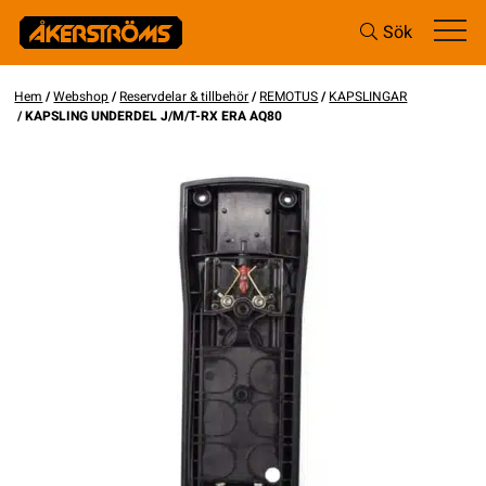
Sök
Hem
/
Webshop
/
Reservdelar & tillbehör
/
REMOTUS
/
KAPSLINGAR
/ KAPSLING UNDERDEL J/M/T-RX ERA AQ80