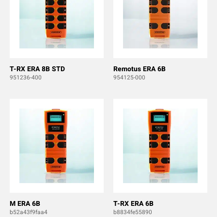
T-RX ERA 8B STD
Remotus ERA 6B
951236-400
954125-000
M ERA 6B
T-RX ERA 6B
b52a43f9faa4
b8834fe55890