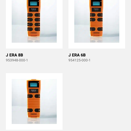
J ERA 8B
J ERA 6B
953948-000-1
954125-000-1