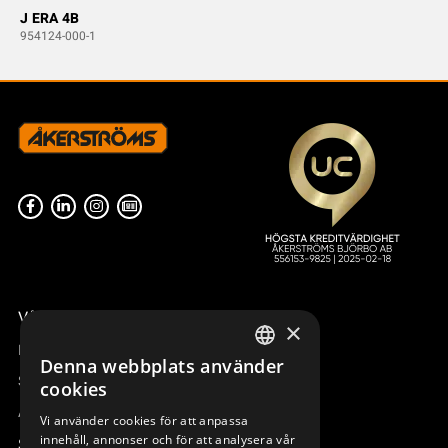
J ERA 4B
954124-000-1
Våra radiostyrningar – översikt
×
Remotus
Denna webbplats använder
SWEDISH
Sesam
cookies
ENGLISH
Access_Ctrl
Vi använder cookies för att anpassa
innehåll, annonser och för att analysera vår
DEUTSCH
Support