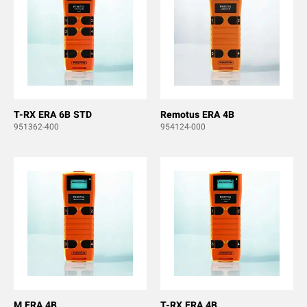
T-RX ERA 6B STD
Remotus ERA 4B
951362-400
954124-000
M ERA 4B
T-RX ERA 4B