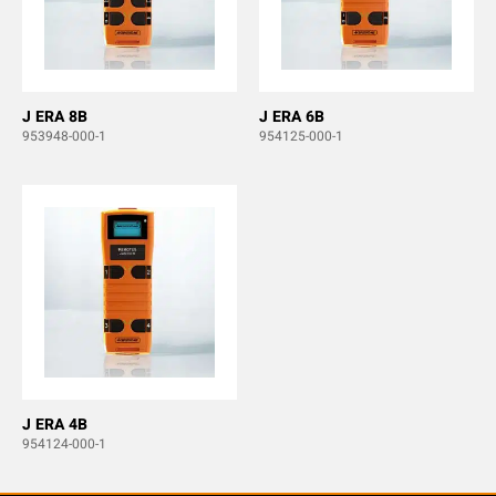
J ERA 8B
J ERA 6B
953948-000-1
954125-000-1
J ERA 4B
954124-000-1