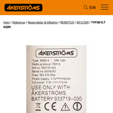
Sök
Hem
/
Webshop
/
Reservdelar & tillbehör
/
REMOTUS
/
SKYLTAR
/ TYPSKYLT
AQ80