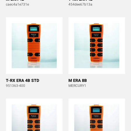
caec4a1e731e
454dee67b13a
T-RX ERA 4B STD
M ERA 8B
951363-400
MERCURY1