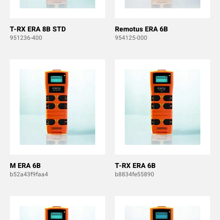
T-RX ERA 8B STD
Remotus ERA 6B
951236-400
954125-000
M ERA 6B
T-RX ERA 6B
b52a43f9faa4
b8834fe55890