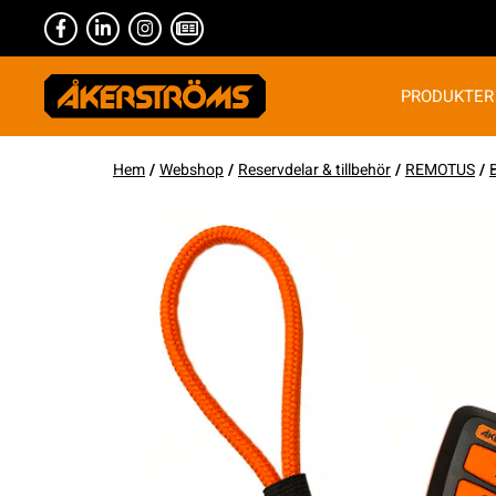
PRODUKTER
Hem
/
Webshop
/
Reservdelar & tillbehör
/
REMOTUS
/