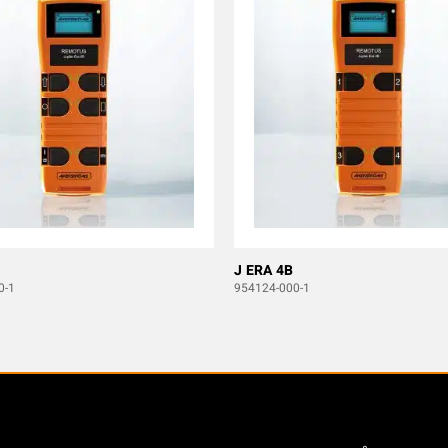
J ERA 4B
0-1
954124-000-1