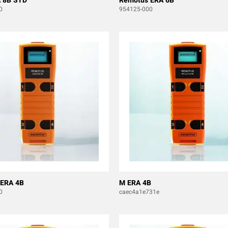
 8B STD
Remotus ERA 6B
0
954125-000
 ERA 4B
M ERA 4B
0
caec4a1e731e