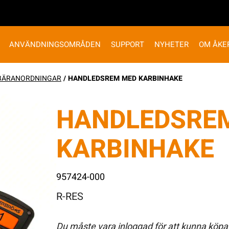
ANVÄNDNINGSOMRÅDEN
SUPPORT
NYHETER
OM ÅKE
BÄRANORDNINGAR
/ HANDLEDSREM MED KARBINHAKE
HANDLEDSRE
KARBINHAKE
957424-000
R-RES
Du måste vara inloggad för att kunna köpa