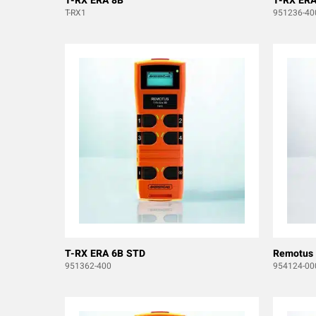
T-RX ERA 8B
T-RX ERA
T-RX1
951236-40
T-RX ERA 6B STD
Remotus
951362-400
954124-00