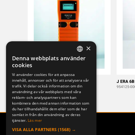
×
Denna webbplats använder
SWEDISH
cookies
ENGLISH
Vi använder cookies för att anpassa
innehåll, annonser och för att analysera vår
DEUTSCH
T-RX ERA 4B STD
J ERA 6B
trafik. Vi delar också information om din
951363-400
954125-00
användning av vår webbplats med våra
reklam- och analyspartners som kan
kombinera den med annan information som
du har tillhandahållit dem eller som de har
samlat in från din användning av deras
tjänster.
Läs mer
VISA ALLA PARTNERS
(1568) →