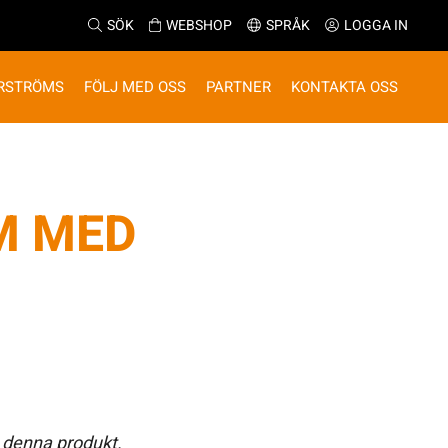
SÖK
WEBSHOP
SPRÅK
LOGGA IN
RSTRÖMS
FÖLJ MED OSS
PARTNER
KONTAKTA OSS
M MED
 denna produkt.