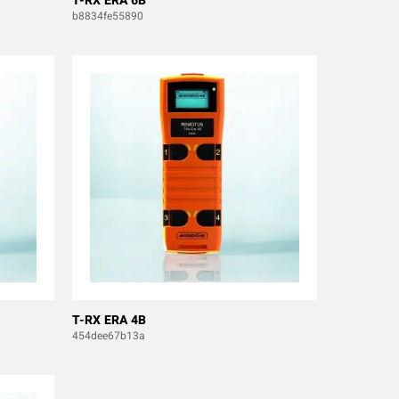
T-RX ERA 6B
b8834fe55890
T-RX ERA 4B
454dee67b13a