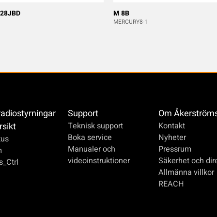
 28JBD
M 8B
MERCURY8-1
radiostyrningar
Support
Om Åkerström
rsikt
Teknisk support
Kontakt
Boka service
Nyheter
us
Manualer och
Pressrum
m
videoinstruktioner
Säkerhet och dire
_Ctrl
Allmänna villkor
REACH