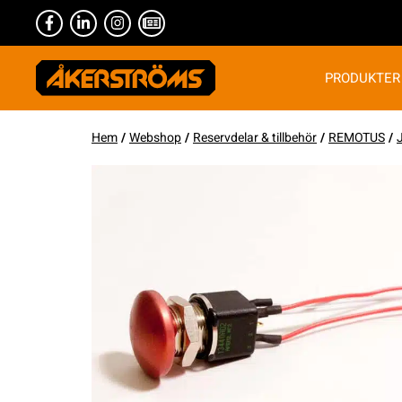
PRODUKTER
Hem
/
Webshop
/
Reservdelar & tillbehör
/
REMOTUS
/