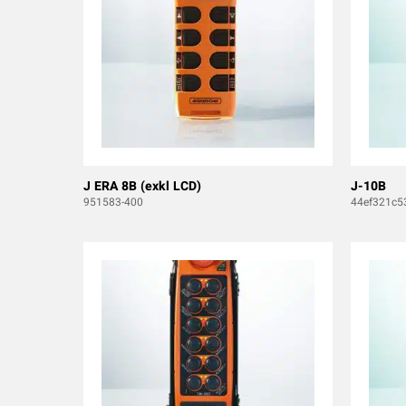
J ERA 8B (exkl LCD)
J-10B
951583-400
44ef321c5