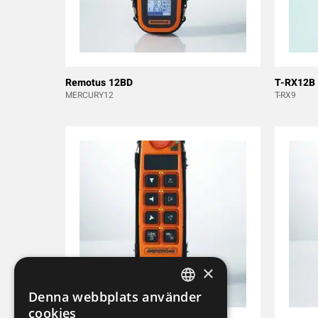
Remotus 12BD
T-RX12B
MERCURY12
T-RX9
×
Denna webbplats använder
SWEDISH
cookies