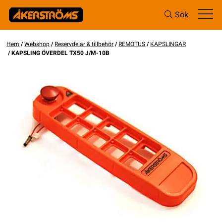
Sök
Hem
/
Webshop
/
Reservdelar & tillbehör
/
REMOTUS
/
KAPSLINGAR
/ KAPSLING ÖVERDEL TX50 J/M-10B