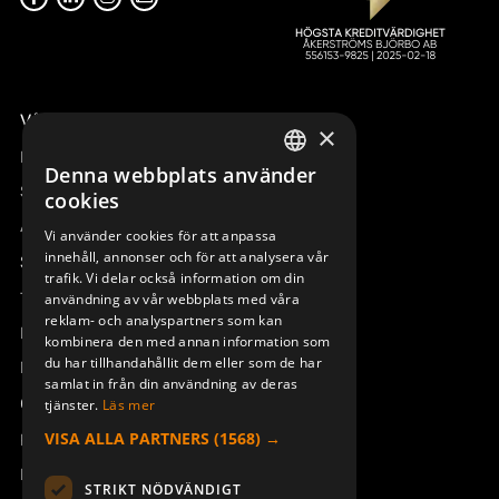
Våra radiostyrningar – översikt
×
Remotus
Denna webbplats använder
SWEDISH
Sesam
cookies
ENGLISH
Access_Ctrl
Vi använder cookies för att anpassa
innehåll, annonser och för att analysera vår
DEUTSCH
Support
trafik. Vi delar också information om din
Teknisk support
användning av vår webbplats med våra
reklam- och analyspartners som kan
Boka service
kombinera den med annan information som
du har tillhandahållit dem eller som de har
Manualer och videoinstruktioner
samlat in från din användning av deras
Om Åkerströms
tjänster.
Läs mer
VISA ALLA PARTNERS
(1568) →
Kontakt
Nyheter
STRIKT NÖDVÄNDIGT