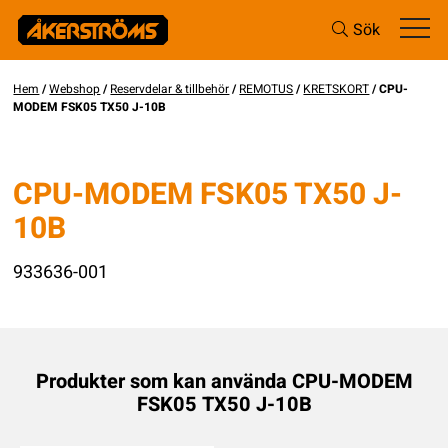
Sök
Hem
/
Webshop
/
Reservdelar & tillbehör
/
REMOTUS
/
KRETSKORT
/ CPU-
MODEM FSK05 TX50 J-10B
CPU-MODEM FSK05 TX50 J-
10B
933636-001
Produkter som kan använda CPU-MODEM
FSK05 TX50 J-10B