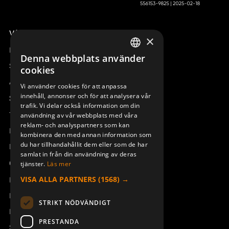
Våra radiostyrningar – översikt
×
Remotus
Denna webbplats använder
SWEDISH
Sesam
cookies
ENGLISH
Access_Ctrl
Vi använder cookies för att anpassa
innehåll, annonser och för att analysera vår
DEUTSCH
Support
trafik. Vi delar också information om din
Teknisk support
användning av vår webbplats med våra
reklam- och analyspartners som kan
Boka service
kombinera den med annan information som
du har tillhandahållit dem eller som de har
Manualer och videoinstruktioner
samlat in från din användning av deras
Om Åkerströms
tjänster.
Läs mer
VISA ALLA PARTNERS
(1568) →
Kontakt
Nyheter
STRIKT NÖDVÄNDIGT
Pressrum
PRESTANDA
Säkerhet och direktiv