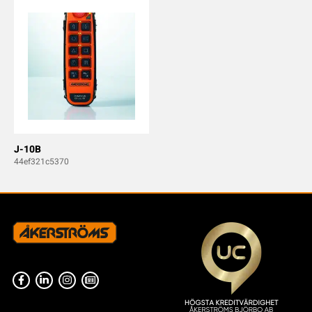
J-10B
44ef321c5370