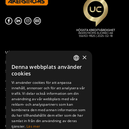
Våra radiostyrningar – översikt
×
Remotus
Denna webbplats använder
SWEDISH
Sesam
cookies
ENGLISH
Access_Ctrl
Vi använder cookies för att anpassa
innehåll, annonser och för att analysera vår
DEUTSCH
Support
trafik. Vi delar också information om din
Teknisk support
användning av vår webbplats med våra
reklam- och analyspartners som kan
Boka service
kombinera den med annan information som
du har tillhandahållit dem eller som de har
Manualer och videoinstruktioner
samlat in från din användning av deras
Om Åkerströms
tjänster.
Läs mer