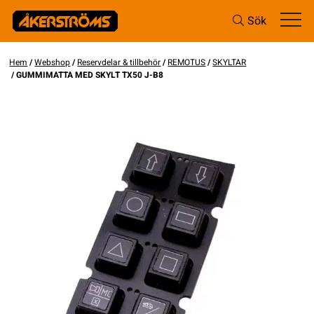
Sök
Hem
/
Webshop
/
Reservdelar & tillbehör
/
REMOTUS
/
SKYLTAR
/ GUMMIMATTA MED SKYLT TX50 J-B8