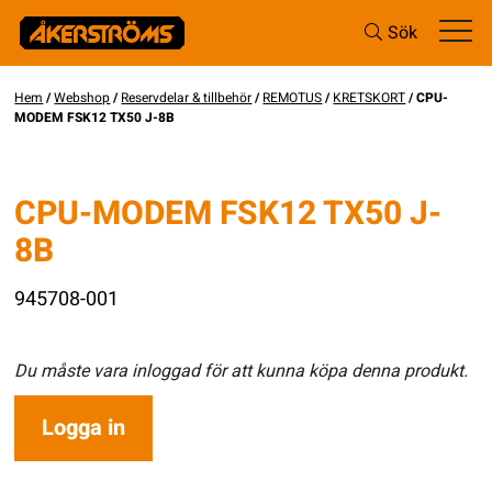
Sök
Hem
/
Webshop
/
Reservdelar & tillbehör
/
REMOTUS
/
KRETSKORT
/ CPU-
MODEM FSK12 TX50 J-8B
CPU-MODEM FSK12 TX50 J-
8B
945708-001
Du måste vara inloggad för att kunna köpa denna produkt.
Logga in