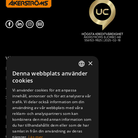
Våra radiostyrningar – översikt
×
Remotus
Denna webbplats använder
SWEDISH
Sesam
cookies
ENGLISH
Access_Ctrl
Vi använder cookies för att anpassa
innehåll, annonser och för att analysera vår
DEUTSCH
Support
trafik. Vi delar också information om din
Teknisk support
användning av vår webbplats med våra
reklam- och analyspartners som kan
Boka service
kombinera den med annan information som
du har tillhandahållit dem eller som de har
Manualer och videoinstruktioner
samlat in från din användning av deras
Om Åkerströms
tjänster.
Läs mer