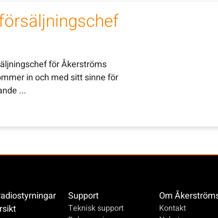
örsäljningschef
äljningschef för Åkerströms
ommer in och med sitt sinne för
nde ...
radiostyrningar
Support
Om Åkerström
rsikt
Teknisk support
Kontakt