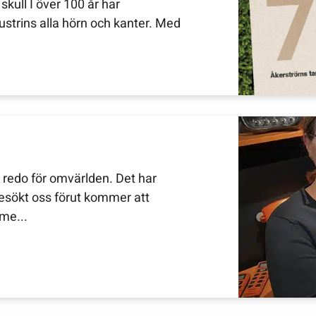
skull I över 100 år har
dustrins alla hörn och kanter. Med
redo för omvärlden. Det har
besökt oss förut kommer att
me...