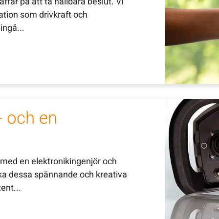
fär på att ta hållbara beslut. Vi
tion som drivkraft och
ingå...
- och en
g med en elektronikingenjör och
öka dessa spännande och kreativa
ent...