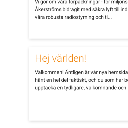
Vi gör om våra förpackningar - för miljöns 
Åkerströms bidragit med säkra lyft till in
våra robusta radiostyrning och ti...
Hej världen!
Välkommen! Äntligen är vår nya hemsida 
hänt en hel del faktiskt, och du som har 
upptäcka en tydligare, välkomnande och 