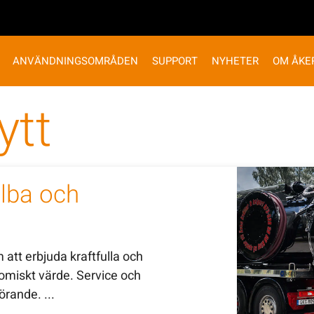
ANVÄNDNINGSOMRÅDEN
SUPPORT
NYHETER
OM ÅKE
ytt
lba och
 att erbjuda kraftfulla och
omiskt värde. Service och
örande. ...