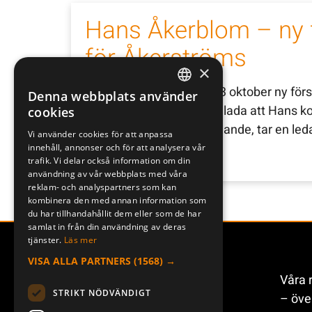
Hans Åkerblom – ny f
för Åkerströms
×
Hans Åkerblom är från 13 oktober ny förs
Denna webbplats använder
SWEDISH
Björbo AB. Vi är mycket glada att Hans k
cookies
ENGLISH
affärer och relationsbyggande, tar en leda
Vi använder cookies för att anpassa
innehåll, annonser och för att analysera vår
DEUTSCH
trafik. Vi delar också information om din
användning av vår webbplats med våra
reklam- och analyspartners som kan
kombinera den med annan information som
1
2
3
4
du har tillhandahållit dem eller som de har
samlat in från din användning av deras
tjänster.
Läs mer
VISA ALLA PARTNERS
(1568) →
Våra 
STRIKT NÖDVÄNDIGT
– öve