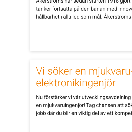
Åkerströms har sedan starten 1918 gjort af
tänker fortsätta på den banan med innova
hållbarhet i alla led som mål. Åkerströms 
Vi söker en mjukvaru
elektronikingenjör
Nu förstärker vi vår utvecklingsavdelnin
en mjukvaruingenjör! Tag chansen att s
jobb där du blir en viktig del av ett kompet