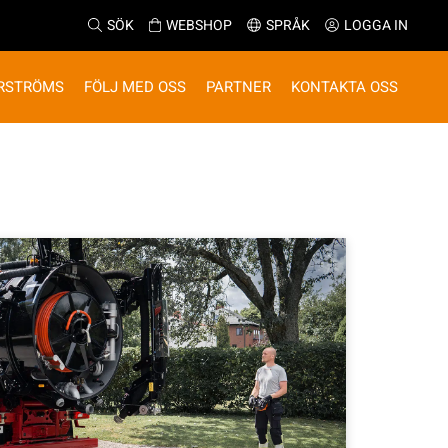
SÖK
WEBSHOP
SPRÅK
LOGGA IN
RSTRÖMS
FÖLJ MED OSS
PARTNER
KONTAKTA OSS