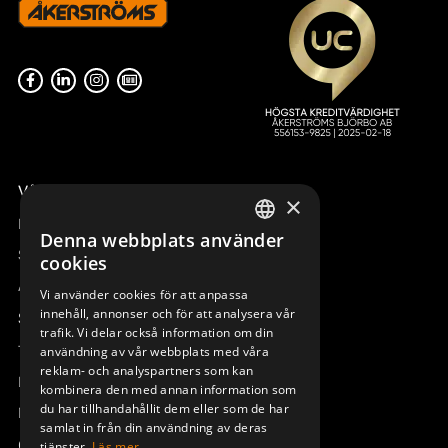
Våra radiostyrningar – översikt
×
Remotus
Denna webbplats använder
SWEDISH
Sesam
cookies
ENGLISH
Access_Ctrl
Vi använder cookies för att anpassa
innehåll, annonser och för att analysera vår
DEUTSCH
Support
trafik. Vi delar också information om din
Teknisk support
användning av vår webbplats med våra
reklam- och analyspartners som kan
Boka service
kombinera den med annan information som
du har tillhandahållit dem eller som de har
Manualer och videoinstruktioner
samlat in från din användning av deras
Om Åkerströms
tjänster.
Läs mer