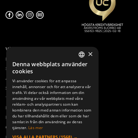
Våra radiostyrningar – översikt
×
Remotus
Denna webbplats använder
SWEDISH
Sesam
cookies
ENGLISH
Access_Ctrl
Vi använder cookies för att anpassa
innehåll, annonser och för att analysera vår
DEUTSCH
Support
trafik. Vi delar också information om din
Teknisk support
användning av vår webbplats med våra
reklam- och analyspartners som kan
Boka service
kombinera den med annan information som
du har tillhandahållit dem eller som de har
Manualer och videoinstruktioner
samlat in från din användning av deras
Om Åkerströms
tjänster.
Läs mer
VISA ALLA PARTNERS
(1568) →
Kontakt