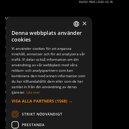
Våra radiostyrningar – översikt
×
Remotus
Denna webbplats använder
SWEDISH
Sesam
cookies
ENGLISH
Access_Ctrl
Vi använder cookies för att anpassa
BÄLTESFÄSTE KIT CLIPON
RADIO MODUL TRX BQ
innehåll, annonser och för att analysera vår
DEUTSCH
Support
TX50-54
800MHz
trafik. Vi delar också information om din
934158-000
947966-863
Teknisk support
användning av vår webbplats med våra
reklam- och analyspartners som kan
Boka service
kombinera den med annan information som
du har tillhandahållit dem eller som de har
Manualer och videoinstruktioner
samlat in från din användning av deras
Om Åkerströms
tjänster.
Läs mer
VISA ALLA PARTNERS
(1568) →
Kontakt
Nyheter
STRIKT NÖDVÄNDIGT
Pressrum
PRESTANDA
Säkerhet och direktiv