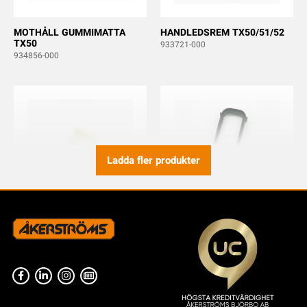
MOTHÅLL GUMMIMATTA
HANDLEDSREM TX50/51/52
TX50
933721-000
934856-000
Ladda fler produkter
TRYCKSTRÖMSTÄLLARE 8-9-
BUMPER TX50/51/52
10B
933590-000
933647-000