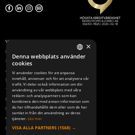
Våra radiostyrningar – översikt
×
Remotus
Denna webbplats använder
SWEDISH
Sesam
cookies
ENGLISH
Access_Ctrl
Vi använder cookies för att anpassa
innehåll, annonser och för att analysera vår
DEUTSCH
Support
trafik. Vi delar också information om din
Teknisk support
användning av vår webbplats med våra
reklam- och analyspartners som kan
Boka service
kombinera den med annan information som
du har tillhandahållit dem eller som de har
Manualer och videoinstruktioner
samlat in från din användning av deras
Om Åkerströms
tjänster.
Läs mer
VISA ALLA PARTNERS
(1568) →
Kontakt