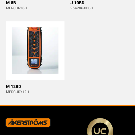
M 8B
J 10BD
MERCURY8-1
954286-000-1
M 12BD
MERCURY12-1