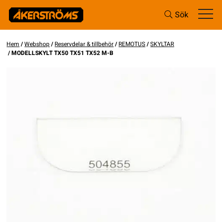
Sök
Hem
/
Webshop
/
Reservdelar & tillbehör
/
REMOTUS
/
SKYLTAR
/ MODELLSKYLT TX50 TX51 TX52 M-B