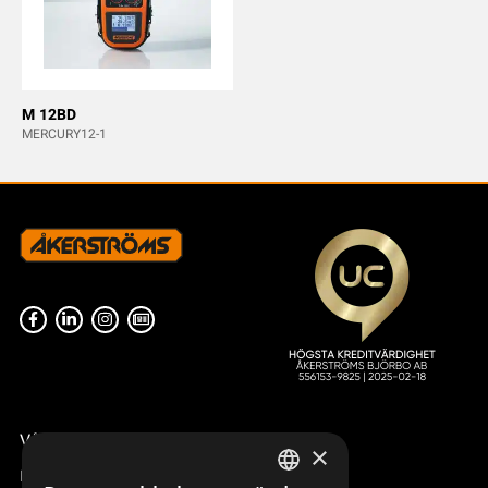
M 12BD
MERCURY12-1
Våra radiostyrningar – översikt
×
Remotus