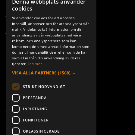
Denna webbplats använder
SWEDISH
Sesam
cookies
ENGLISH
Access_Ctrl
Vi använder cookies för att anpassa
innehåll, annonser och för att analysera vår
DEUTSCH
Support
trafik. Vi delar också information om din
Teknisk support
användning av vår webbplats med våra
reklam- och analyspartners som kan
Boka service
kombinera den med annan information som
du har tillhandahållit dem eller som de har
Manualer och videoinstruktioner
samlat in från din användning av deras
Om Åkerströms
tjänster.
Läs mer
VISA ALLA PARTNERS
(1568) →
Kontakt
Nyheter
STRIKT NÖDVÄNDIGT
Pressrum
PRESTANDA
Säkerhet och direktiv
INRIKTNING
Allmänna villkor
REACH
FUNKTIONER
OKLASSIFICERADE