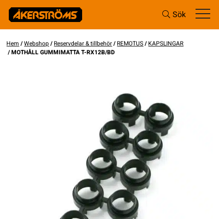
Sök
Hem
/
Webshop
/
Reservdelar & tillbehör
/
REMOTUS
/
KAPSLINGAR
/ MOTHÅLL GUMMIMATTA T-RX12B/BD