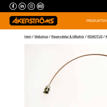
PRODUKTER
Hem
/
Webshop
/
Reservdelar & tillbehör
/
REMOTUS
/