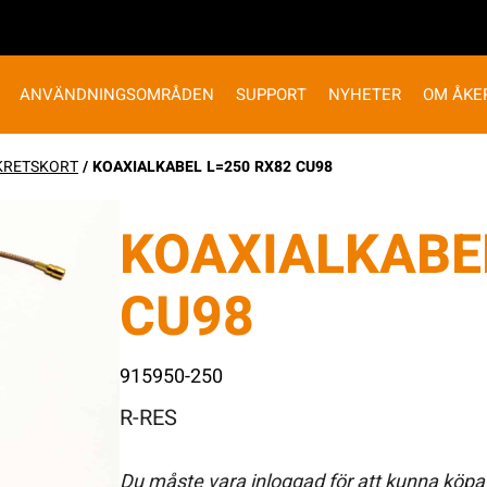
ANVÄNDNINGSOMRÅDEN
SUPPORT
NYHETER
OM ÅKE
KRETSKORT
/ KOAXIALKABEL L=250 RX82 CU98
KOAXIALKABE
CU98
915950-250
R-RES
Du måste vara inloggad för att kunna köpa