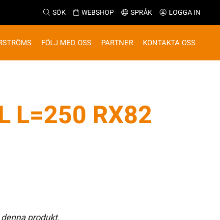
SÖK
WEBSHOP
SPRÅK
LOGGA IN
RSTRÖMS
FÖLJ MED OSS
PARTNER
KONTAKTA OSS
L L=250 RX82
 denna produkt.