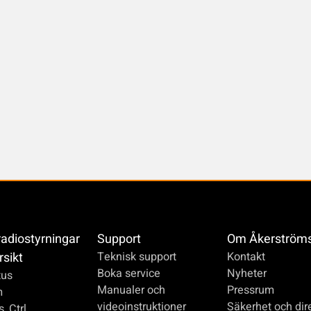
radiostyrningar
Support
Om Åkerström
rsikt
Teknisk support
Kontakt
Boka service
Nyheter
us
Manualer och
Pressrum
m
videoinstruktioner
Säkerhet och dire
_Ctrl