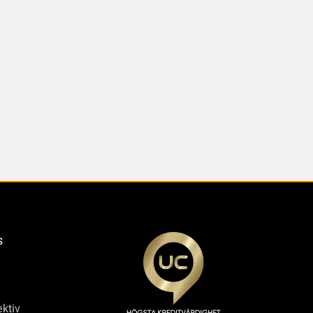
s
ktiv