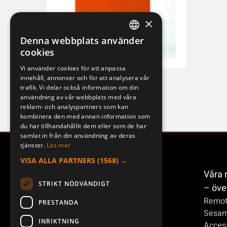
×
Denna webbplats använder
SWEDISH
cookies
ENGLISH
Vi använder cookies för att anpassa
innehåll, annonser och för att analysera vår
DEUTSCH
RX-82
trafik. Vi delar också information om din
af75c4e31ea1
användning av vår webbplats med våra
reklam- och analyspartners som kan
kombinera den med annan information som
du har tillhandahållit dem eller som de har
samlat in från din användning av deras
tjänster.
Läs mer
VISA ALLA PARTNERS
(1568) →
Våra 
STRIKT NÖDVÄNDIGT
– öve
Remot
PRESTANDA
Sesa
INRIKTNING
Access