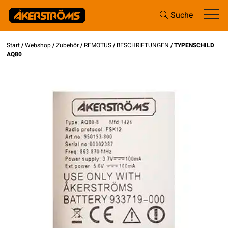
Suche
Start
/
Webshop
/
Zubehör
/
REMOTUS
/
BESCHRIFTUNGEN
/ TYPENSCHILD
AQ80