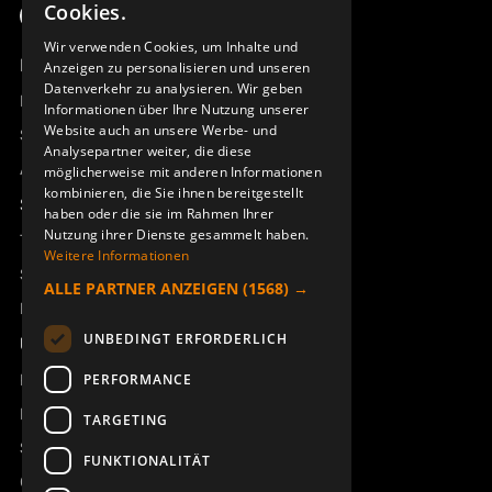
Cookies.
ENGLISH
Wir verwenden Cookies, um Inhalte und
Produktübersicht
Anzeigen zu personalisieren und unseren
DEUTSCH
Datenverkehr zu analysieren. Wir geben
Remotus
Informationen über Ihre Nutzung unserer
Website auch an unsere Werbe- und
Sesam
Analysepartner weiter, die diese
Access_Ctrl
möglicherweise mit anderen Informationen
kombinieren, die Sie ihnen bereitgestellt
Support
haben oder die sie im Rahmen Ihrer
Nutzung ihrer Dienste gesammelt haben.
Technischer Support
Weitere Informationen
Service buchen
ALLE PARTNER ANZEIGEN
(1568) →
Handbücher und Videoanleitungen
UNBEDINGT ERFORDERLICH
Über Åkerströms
Kontakt
PERFORMANCE
Neuigkeiten
TARGETING
Sicherheit und Richtlinien
FUNKTIONALITÄT
Geschäftsbedingungen