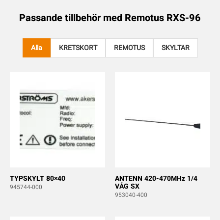
Passande tillbehör med
Remotus RXS-96
Alla
KRETSKORT
REMOTUS
SKYLTAR
TYPSKYLT 80×40
ANTENN 420-470MHz 1/4
VÅG SX
945744-000
953040-400