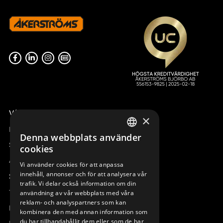
ANTENNKABEL L=1000 BNC
ANTENNKABEL L=3000 BNC
SX FÄSTE
SX FÄSTE
953035-1000
953035-3000
Våra radiostyrningar – översikt
×
Remotus
Denna webbplats använder
SWEDISH
Sesam
cookies
ENGLISH
Access_Ctrl
Vi använder cookies för att anpassa
ANTENNKABEL L=6000 BNC
MODEM CU96/RCU6000 DATA
innehåll, annonser och för att analysera vår
DEUTSCH
Support
SX FÄSTE
SLICER 1BNC
trafik. Vi delar också information om din
953035-6000
950538-000
Teknisk support
användning av vår webbplats med våra
reklam- och analyspartners som kan
Boka service
kombinera den med annan information som
du har tillhandahållit dem eller som de har