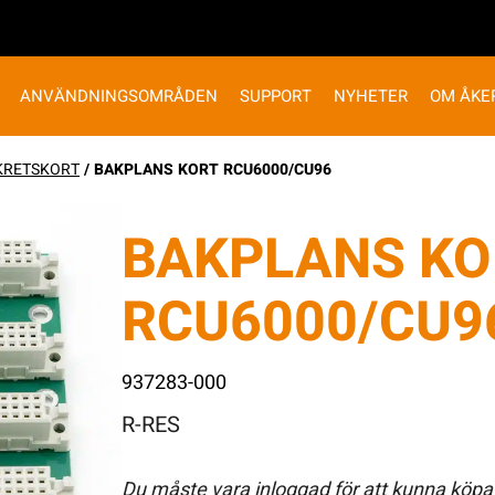
ANVÄNDNINGSOMRÅDEN
SUPPORT
NYHETER
OM ÅKE
KRETSKORT
/ BAKPLANS KORT RCU6000/CU96
BAKPLANS KO
RCU6000/CU9
937283-000
R-RES
Du måste vara inloggad för att kunna köpa