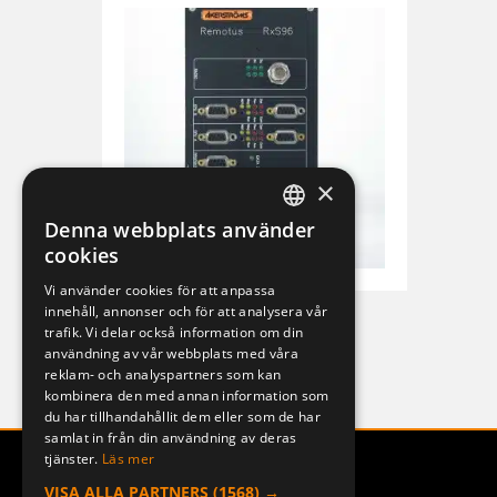
×
Denna webbplats använder
SWEDISH
cookies
ENGLISH
Vi använder cookies för att anpassa
innehåll, annonser och för att analysera vår
DEUTSCH
Remotus RXS-96
trafik. Vi delar också information om din
MERCURY
användning av vår webbplats med våra
reklam- och analyspartners som kan
kombinera den med annan information som
du har tillhandahållit dem eller som de har
samlat in från din användning av deras
tjänster.
Läs mer
VISA ALLA PARTNERS
(1568) →