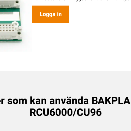
Logga in
er som kan använda BAKPL
RCU6000/CU96