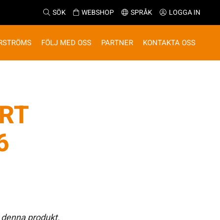
SÖK
WEBSHOP
SPRÅK
LOGGA IN
RSTRÖMS
FÖLJ MED OSS
PARTNER
KONTAKTA OSS
RT
6
 denna produkt.