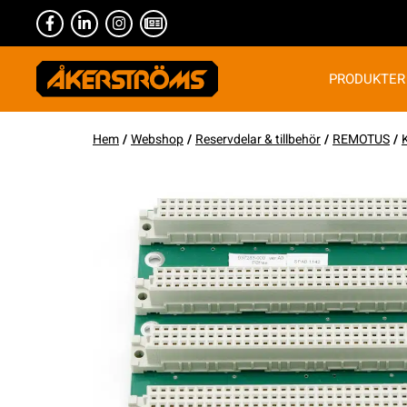
PRODUKTER
Hem
/
Webshop
/
Reservdelar & tillbehör
/
REMOTUS
/