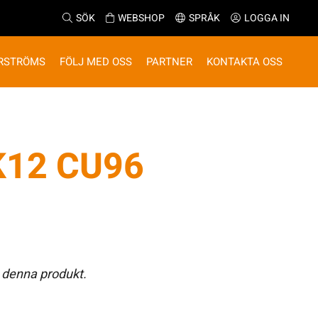
SÖK
WEBSHOP
SPRÅK
LOGGA IN
RSTRÖMS
FÖLJ MED OSS
PARTNER
KONTAKTA OSS
K12 CU96
 denna produkt.