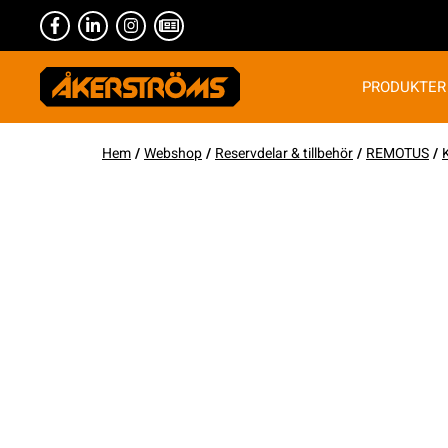
PRODUKTER
Hem
/
Webshop
/
Reservdelar & tillbehör
/
REMOTUS
/