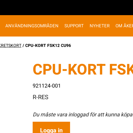
ANVÄNDNINGSOMRÅDEN
SUPPORT
NYHETER
OM ÅKE
KRETSKORT
/ CPU-KORT FSK12 CU96
CPU-KORT FS
921124-001
R-RES
Du måste vara inloggad för att kunna köpa
Logga in