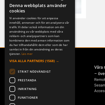
Denna webbplats använder
SWEDISH
cookies
ENGLISH
Vi använder cookies för att anpassa
innehåll, annonser och för att analysera vår
DEUTSCH
Remotus RXS-96
trafik. Vi delar också information om din
MERCURY
användning av vår webbplats med våra
reklam- och analyspartners som kan
kombinera den med annan information som
du har tillhandahållit dem eller som de har
samlat in från din användning av deras
tjänster.
Läs mer
VISA ALLA PARTNERS
(1568) →
Våra 
STRIKT NÖDVÄNDIGT
– öve
Remot
PRESTANDA
Sesa
INRIKTNING
Access
FUNKTIONER