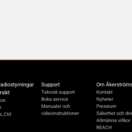
radiostyrningar
Support
Om Åkerström
rsikt
Teknisk support
Kontakt
Boka service
Nyheter
us
Manualer och
Pressrum
m
videoinstruktioner
Säkerhet och dire
_Ctrl
Allmänna villkor
REACH