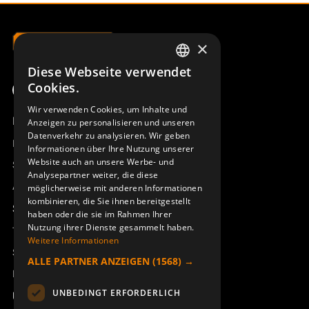
×
Diese Webseite verwendet
SWEDISH
Cookies.
ENGLISH
Wir verwenden Cookies, um Inhalte und
Produktübersicht
Anzeigen zu personalisieren und unseren
DEUTSCH
Datenverkehr zu analysieren. Wir geben
Remotus
Informationen über Ihre Nutzung unserer
Website auch an unsere Werbe- und
Sesam
Analysepartner weiter, die diese
Access_Ctrl
möglicherweise mit anderen Informationen
kombinieren, die Sie ihnen bereitgestellt
Support
haben oder die sie im Rahmen Ihrer
Nutzung ihrer Dienste gesammelt haben.
Technischer Support
Weitere Informationen
Service buchen
ALLE PARTNER ANZEIGEN
(1568) →
Handbücher und Videoanleitungen
UNBEDINGT ERFORDERLICH
Über Åkerströms