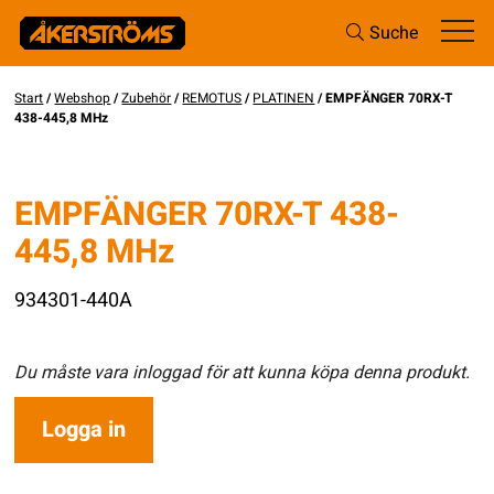
Suche
Start
/
Webshop
/
Zubehör
/
REMOTUS
/
PLATINEN
/ EMPFÄNGER 70RX-T
438-445,8 MHz
EMPFÄNGER 70RX-T 438-
445,8 MHz
934301-440A
Du måste vara inloggad för att kunna köpa denna produkt.
Logga in