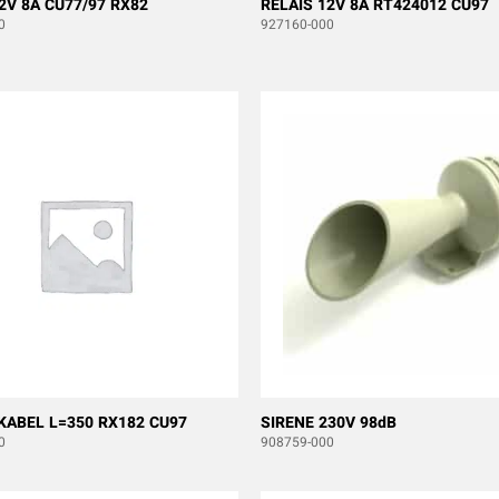
2V 8A CU77/97 RX82
RELAIS 12V 8A RT424012 CU97
0
927160-000
KABEL L=350 RX182 CU97
SIRENE 230V 98dB
0
908759-000