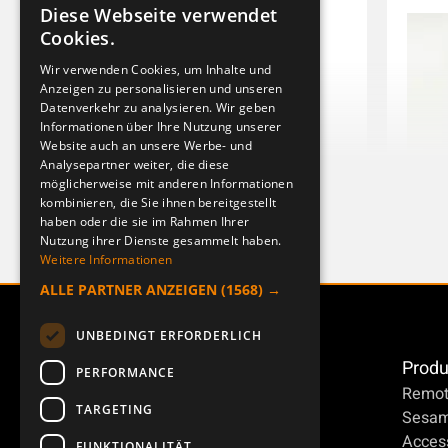
Diese Webseite verwendet
SWEDISH
Cookies.
ENGLISH
Wir verwenden Cookies, um Inhalte und
Anzeigen zu personalisieren und unseren
DEUTSCH
Datenverkehr zu analysieren. Wir geben
Informationen über Ihre Nutzung unserer
Website auch an unsere Werbe- und
Analysepartner weiter, die diese
möglicherweise mit anderen Informationen
kombinieren, die Sie ihnen bereitgestellt
haben oder die sie im Rahmen Ihrer
Nutzung ihrer Dienste gesammelt haben.
Weitere Informationen
SIRENE 108dB 230VAC
SIRENE 
ALLE PARTNER ANZEIGEN
(1568) →
906173-000
917451-00
UNBEDINGT ERFORDERLICH
Produ
PERFORMANCE
Remot
TARGETING
Sesa
Access
FUNKTIONALITÄT