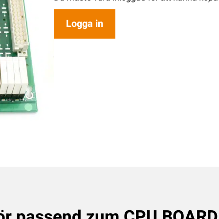
Logga in
ör passend zum
CPU BOARD