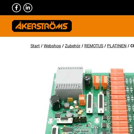
Start
/
Webshop
/
Zubehör
/
REMOTUS
/
PLATINEN
/ C