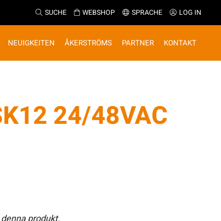
SUCHE
WEBSHOP
SPRACHE
LOG IN
NEUIGKEITEN
ÅKERSTRÖMS
PARTNER
KONTAKT
SK12 24/48VAC
 denna produkt.