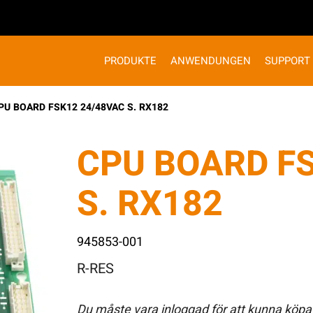
PRODUKTE
ANWENDUNGEN
SUPPORT
PU BOARD FSK12 24/48VAC S. RX182
CPU BOARD F
S. RX182
945853-001
R-RES
Du måste vara inloggad för att kunna köpa