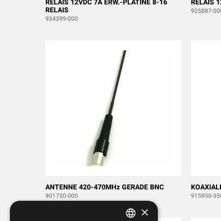
RELAIS 12VDC 7A ERW.-PLATINE 8-16
RELAIS 1
RELAIS
925887-00
934399-000
ANTENNE 420-470MHz GERADE BNC
KOAXIAL
901730-000
915950-35
×