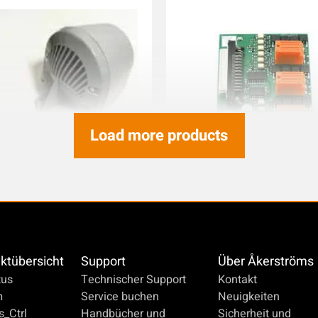
Load more products
48VAC 105-110dB
ERW.-PLATINE Rx82/182 3 HYDR.
0
934107-000
ktübersicht
Support
Über Åkerströms
us
Technischer Support
Kontakt
m
Service buchen
Neuigkeiten
_Ctrl
Handbücher und
Sicherheit und