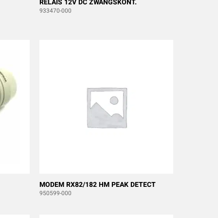
RELAIS 12V DC ZWANGSKONT.
933470-000
MODEM RX82/182 HM PEAK DETECT
950599-000