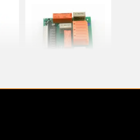
V 0-1,5A
ERW.-PLATINE 3 RELAIS Rx82/182
CU97/98
926293-000