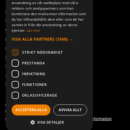
Teknisk support
användning av vår webbplats med våra
reklam- och analyspartners som kan
Boka service
kombinera den med annan information som
du har tillhandahållit dem eller som de har
Manualer och videoinstruktioner
samlat in från din användning av deras
Om Åkerströms
tjänster.
Läs mer
VISA ALLA PARTNERS
(1568) →
Kontakt
Nyheter
STRIKT NÖDVÄNDIGT
Pressrum
PRESTANDA
Säkerhet och direktiv
INRIKTNING
Allmänna villkor
REACH
FUNKTIONER
OKLASSIFICERADE
Copyright ©2026 Åkerströms. All rights reserved.
ACCEPTERA ALLA
AVVISA ALLT
Björbovägen 143, 786 97 Björbo.
Code of conduct
Integritetspolicy
Webbplatsinformation
VISA DETALJER