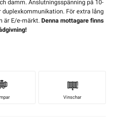
 och damm. Anslutningsspänning på 10-
er duplexkommunikation. För extra lång
n är E/e-märkt.
Denna mottagare finns
rådgivning!
mpar
Vinschar