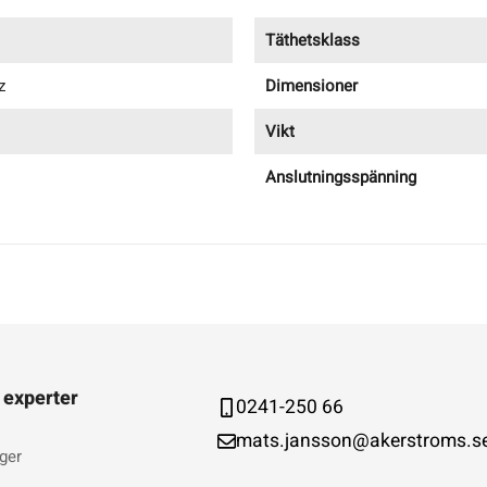
Täthetsklass
z
Dimensioner
Vikt
Anslutningsspänning
 experter
0241-250 66
mats.jansson@akerstroms.s
ger