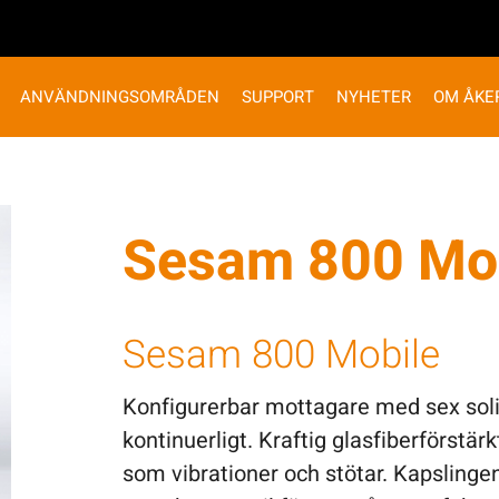
ANVÄNDNINGSOMRÅDEN
SUPPORT
NYHETER
OM ÅKE
Sesam 800 Mob
Sesam 800 Mobile
Konfigurerbar mottagare med sex soli
kontinuerligt. Kraftig glasfiberförstär
som vibrationer och stötar. Kapslinge