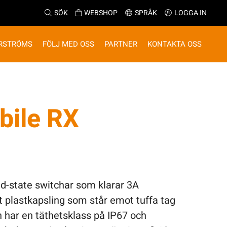
SÖK
WEBSHOP
SPRÅK
LOGGA IN
RSTRÖMS
FÖLJ MED OSS
PARTNER
KONTAKTA OSS
ile RX
d-state switchar som klarar 3A
kt plastkapsling som står emot tuffa tag
n har en täthetsklass på IP67 och