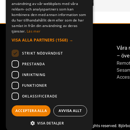
användning av vår webbplats med våra
reklam- och analyspartners som kan
kombinera den med annan information som
du har tillhandahållit dem eller som de har
samlat in från din användning av deras
tjänster.
Läs mer
VISA ALLA PARTNERS
(1568) →
Våra 
STRIKT NÖDVÄNDIGT
– öve
Remot
PRESTANDA
Sesa
INRIKTNING
Access
FUNKTIONER
OKLASSIFICERADE
ACCEPTERA ALLA
AVVISA ALLT
VISA DETALJER
Copyright ©2026 Åkerströms. All rights reserved. Björb