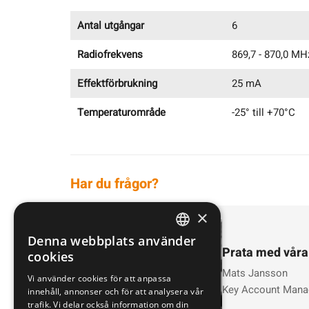
Antal utgångar
6
Radiofrekvens
869,7 - 870,0 MH
Effektförbrukning
25 mA
Temperaturområde
-25° till +70°C
Har du frågor?
×
Denna webbplats använder
SWEDISH
Prata med våra
cookies
ENGLISH
Mats Jansson
Vi använder cookies för att anpassa
Key Account Mana
innehåll, annonser och för att analysera vår
DEUTSCH
trafik. Vi delar också information om din