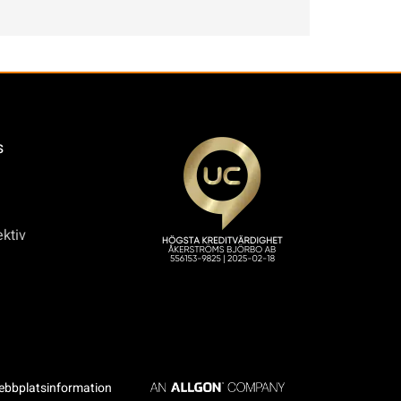
s
ktiv
bbplatsinformation