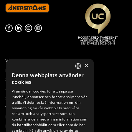
TRYCKSTRÖMSTÄLLARE 8-9-
BUMPER TX50/51/52
10B
933590-000
933647-000
Våra radiostyrningar – översikt
×
Remotus
Denna webbplats använder
SWEDISH
Sesam
cookies
ENGLISH
Access_Ctrl
Vi använder cookies för att anpassa
BÄLTESFÄSTE KIT CLIPON
RADIO MODUL TRX BQ
innehåll, annonser och för att analysera vår
DEUTSCH
Support
TX50-54
800MHz
trafik. Vi delar också information om din
934158-000
947966-863
Teknisk support
användning av vår webbplats med våra
reklam- och analyspartners som kan
Boka service
kombinera den med annan information som
du har tillhandahållit dem eller som de har
Manualer och videoinstruktioner
samlat in från din användning av deras