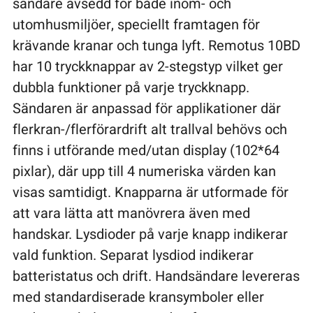
sändare avsedd för både inom- och
utomhusmiljöer, speciellt framtagen för
krävande kranar och tunga lyft. Remotus 10BD
har 10 tryckknappar av 2-stegstyp vilket ger
dubbla funktioner på varje tryckknapp.
Sändaren är anpassad för applikationer där
flerkran-/flerförardrift alt trallval behövs och
finns i utförande med/utan display (102*64
pixlar), där upp till 4 numeriska värden kan
visas samtidigt. Knapparna är utformade för
att vara lätta att manövrera även med
handskar. Lysdioder på varje knapp indikerar
vald funktion. Separat lysdiod indikerar
batteristatus och drift. Handsändare levereras
med standardiserade kransymboler eller