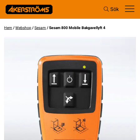
Sök
Hem
/
Webshop
/
Sesam
/ Sesam 800 Mobile Bakgavellyft 4