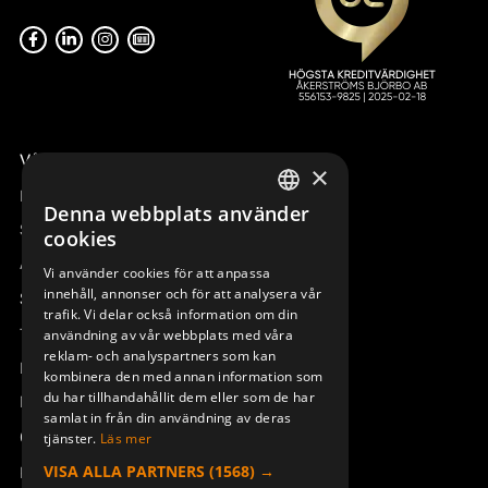
FRONT S-800 M4 TL STD.
948106-001
Våra radiostyrningar – översikt
×
Remotus
Denna webbplats använder
SWEDISH
Sesam
cookies
ENGLISH
Access_Ctrl
Vi använder cookies för att anpassa
innehåll, annonser och för att analysera vår
DEUTSCH
Support
trafik. Vi delar också information om din
Teknisk support
användning av vår webbplats med våra
reklam- och analyspartners som kan
Boka service
kombinera den med annan information som
du har tillhandahållit dem eller som de har
Manualer och videoinstruktioner
samlat in från din användning av deras
Om Åkerströms
tjänster.
Läs mer
VISA ALLA PARTNERS
(1568) →
Kontakt