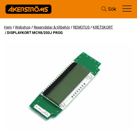
Sök
Hem
/
Webshop
/
Reservdelar & tillbehör
/
REMOTUS
/
KRETSKORT
/ DISPLAYKORT MC98/200J PROG