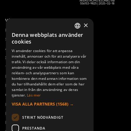
Våra radiostyrningar – översikt
×
Remotus
Denna webbplats använder
SWEDISH
Sesam
cookies
ENGLISH
Access_Ctrl
Vi använder cookies för att anpassa
innehåll, annonser och för att analysera vår
DEUTSCH
Support
trafik. Vi delar också information om din
Teknisk support
användning av vår webbplats med våra
reklam- och analyspartners som kan
Boka service
kombinera den med annan information som
du har tillhandahållit dem eller som de har
Manualer och videoinstruktioner
samlat in från din användning av deras
Om Åkerströms
tjänster.
Läs mer
VISA ALLA PARTNERS
(1568) →
Kontakt
Nyheter
STRIKT NÖDVÄNDIGT
Pressrum
PRESTANDA