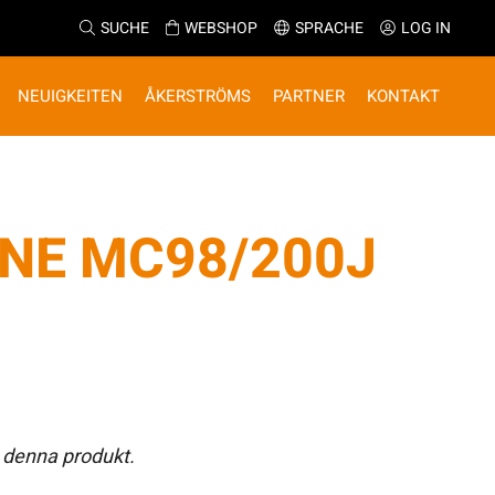
SUCHE
WEBSHOP
SPRACHE
LOG IN
NEUIGKEITEN
ÅKERSTRÖMS
PARTNER
KONTAKT
INE MC98/200J
 denna produkt.