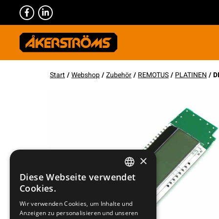
Start
/
Webshop
/
Zubehör
/
REMOTUS
/
PLATINEN
/ D
×
Diese Webseite verwendet
SWEDISH
Cookies.
ENGLISH
Wir verwenden Cookies, um Inhalte und
Anzeigen zu personalisieren und unseren
DEUTSCH