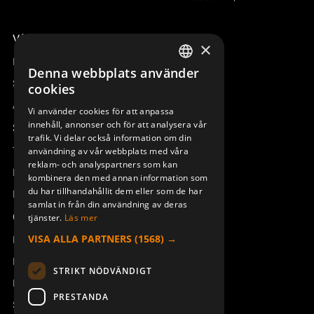
Våra radiostyrningar – översikt
×
Remotus
Denna webbplats använder
SWEDISH
Sesam
cookies
ENGLISH
Access_Ctrl
Vi använder cookies för att anpassa
innehåll, annonser och för att analysera vår
DEUTSCH
Support
trafik. Vi delar också information om din
Teknisk support
användning av vår webbplats med våra
reklam- och analyspartners som kan
Boka service
kombinera den med annan information som
du har tillhandahållit dem eller som de har
Manualer och videoinstruktioner
samlat in från din användning av deras
Om Åkerströms
tjänster.
Läs mer
VISA ALLA PARTNERS
(1568) →
Kontakt
Nyheter
STRIKT NÖDVÄNDIGT
Pressrum
PRESTANDA
Säkerhet och direktiv