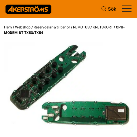
Sök
Hem
/
Webshop
/
Reservdelar & tillbehör
/
REMOTUS
/
KRETSKORT
/ CPU-
MODEM BT TX53/TX54