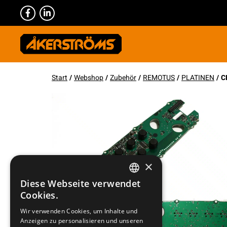
Start
/
Webshop
/
Zubehör
/
REMOTUS
/
PLATINEN
/ C
×
Diese Webseite verwendet
SWEDISH
Cookies.
ENGLISH
Wir verwenden Cookies, um Inhalte und
Anzeigen zu personalisieren und unseren
DEUTSCH