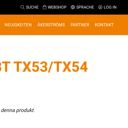
SUCHE
WEBSHOP
SPRACHE
LOG IN
NEUIGKEITEN
ÅKERSTRÖMS
PARTNER
KONTAKT
T TX53/TX54
 denna produkt.