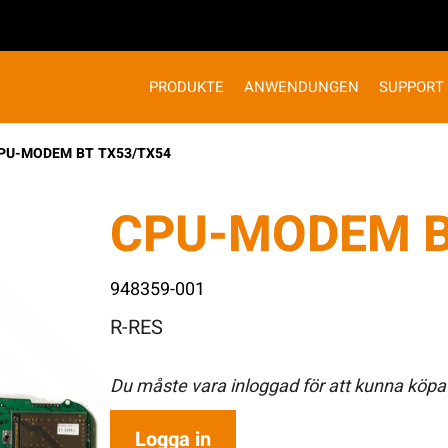
PRODUKTE
ANWENDUNGEN
SUPPORT
PU-MODEM BT TX53/TX54
CPU-MODEM B
948359-001
R-RES
Du måste vara inloggad för att kunna köpa
Logga in