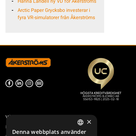
Hanna Landell ny VD för Åkerströms
Arctic Paper Grycksbo investerar i
fyra VR-simulatorer från Åkerströms
Våra radiostyrningar – översikt
×
Remotus
Denna webbplats använder
SWEDISH