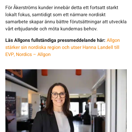
För Åkerströms kunder innebär detta ett fortsatt starkt
lokalt fokus, samtidigt som ett närmare nordiskt
samarbete skapar ännu bättre förutsättningar att utveckla
vårt erbjudande och möta kundernas behov.
Läs Allgons fullständiga pressmeddelande här:
Allgon
stärker sin nordiska region och utser Hanna Landell till
EVP, Nordics – Allgon