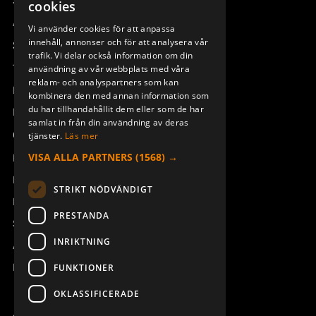
Sesam
cookies
ENGLISH
Access_Ctrl
Vi använder cookies för att anpassa
innehåll, annonser och för att analysera vår
DEUTSCH
Support
trafik. Vi delar också information om din
Teknisk support
användning av vår webbplats med våra
reklam- och analyspartners som kan
Boka service
kombinera den med annan information som
du har tillhandahållit dem eller som de har
Manualer och videoinstruktioner
samlat in från din användning av deras
Om Åkerströms
tjänster.
Läs mer
VISA ALLA PARTNERS
(1568) →
Kontakt
Nyheter
STRIKT NÖDVÄNDIGT
Pressrum
PRESTANDA
Säkerhet och direktiv
INRIKTNING
Allmänna villkor
REACH
FUNKTIONER
OKLASSIFICERADE