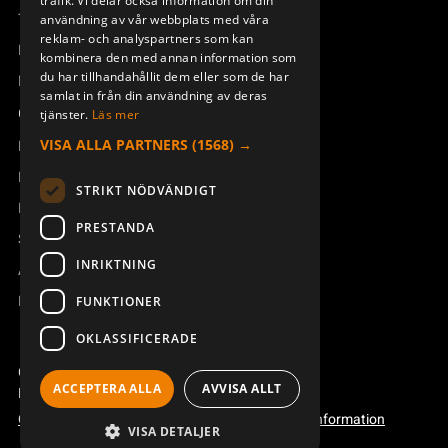
trafik. Vi delar också information om din
Teknisk support
användning av vår webbplats med våra
reklam- och analyspartners som kan
Boka service
kombinera den med annan information som
du har tillhandahållit dem eller som de har
Manualer och videoinstruktioner
samlat in från din användning av deras
Om Åkerströms
tjänster.
Läs mer
VISA ALLA PARTNERS
(1568) →
Kontakt
Nyheter
STRIKT NÖDVÄNDIGT
Pressrum
PRESTANDA
Säkerhet och direktiv
INRIKTNING
Allmänna villkor
REACH
FUNKTIONER
OKLASSIFICERADE
Copyright ©2026 Åkerströms. All rights reserved.
ACCEPTERA ALLA
AVVISA ALLT
Björbovägen 143, 786 97 Björbo.
Code of conduct
Integritetspolicy
Webbplatsinformation
VISA DETALJER