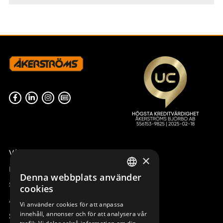
Våra radiostyrningar – översikt
×
Remotus
Denna webbplats använder
SWEDISH
Sesam
cookies
ENGLISH
Access_Ctrl
Vi använder cookies för att anpassa
innehåll, annonser och för att analysera vår
DEUTSCH
Support