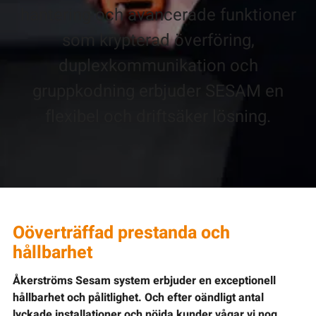
hantering och avancerade funktioner
som krypterad överföring,
duplexkommunikation och
gruppkodning erbjuder SESAM en
flexibel och driftsäker lösning.
Oöverträffad prestanda och
hållbarhet
Åkerströms Sesam system erbjuder en exceptionell
hållbarhet och pålitlighet. Och efter oändligt antal
lyckade installationer och nöjda kunder vågar vi nog