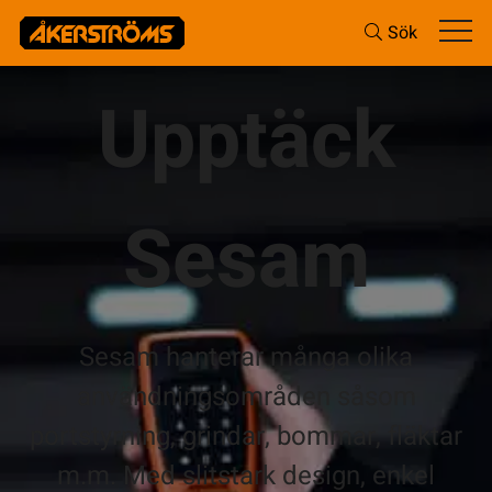
Sök
Upptäck
Sesam
Sesam hanterar många olika
användningsområden såsom
portstyrning, grindar, bommar, fläktar
m.m. Med slitstark design, enkel