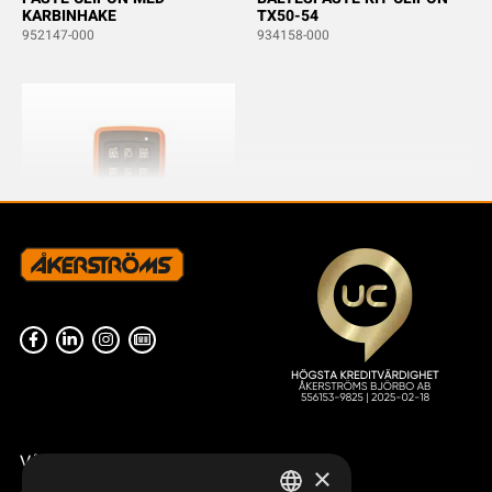
KARBINHAKE
TX50-54
952147-000
934158-000
FRONT S-800 M6 WINCH
948107-000
Våra radiostyrningar – översikt
×