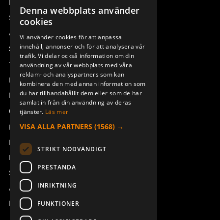
Remotus
Denna webbplats använder
SWEDISH
Sesam
cookies
ENGLISH
Access_Ctrl
Vi använder cookies för att anpassa
innehåll, annonser och för att analysera vår
DEUTSCH
Support
trafik. Vi delar också information om din
Teknisk support
användning av vår webbplats med våra
reklam- och analyspartners som kan
Boka service
kombinera den med annan information som
du har tillhandahållit dem eller som de har
Manualer och videoinstruktioner
samlat in från din användning av deras
Om Åkerströms
tjänster.
Läs mer
VISA ALLA PARTNERS
(1568) →
Kontakt
Nyheter
STRIKT NÖDVÄNDIGT
Pressrum
PRESTANDA
Säkerhet och direktiv
INRIKTNING
Allmänna villkor
REACH
FUNKTIONER