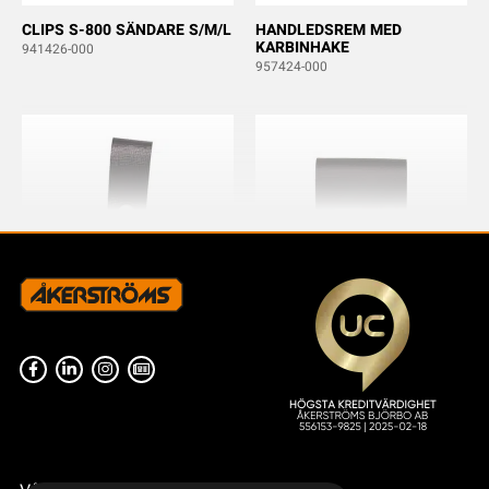
CLIPS S-800 SÄNDARE S/M/L
HANDLEDSREM MED
KARBINHAKE
941426-000
957424-000
FÄSTE CLIPON MED
BÄLTESFÄSTE KIT CLIPON
KARBINHAKE
TX50-54
952147-000
934158-000