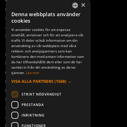
Våra radiostyrningar – översikt
×
Remotus
Denna webbplats använder
SWEDISH
Sesam
cookies
ENGLISH
Access_Ctrl
Vi använder cookies för att anpassa
innehåll, annonser och för att analysera vår
DEUTSCH
Support
trafik. Vi delar också information om din
Teknisk support
användning av vår webbplats med våra
FRONT S-800 M6 CONFIG 1-6
reklam- och analyspartners som kan
948107-004
Boka service
kombinera den med annan information som
du har tillhandahållit dem eller som de har
Manualer och videoinstruktioner
samlat in från din användning av deras
Om Åkerströms
tjänster.
Läs mer
VISA ALLA PARTNERS
(1568) →
Kontakt
Nyheter
STRIKT NÖDVÄNDIGT
Pressrum
PRESTANDA
Säkerhet och direktiv
INRIKTNING
Allmänna villkor
REACH
FUNKTIONER