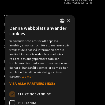
Våra radiostyrningar – översikt
×
Remotus
Denna webbplats använder
SWEDISH
Sesam
cookies
ENGLISH
Access_Ctrl
Vi använder cookies för att anpassa
innehåll, annonser och för att analysera vår
DEUTSCH
Support
trafik. Vi delar också information om din
Teknisk support
användning av vår webbplats med våra
reklam- och analyspartners som kan
Boka service
kombinera den med annan information som
du har tillhandahållit dem eller som de har
Manualer och videoinstruktioner
samlat in från din användning av deras
Om Åkerströms
tjänster.
Läs mer
VISA ALLA PARTNERS
(1568) →
Kontakt
Nyheter
STRIKT NÖDVÄNDIGT
Pressrum
PRESTANDA