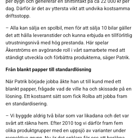
per dygn och genererar en snittintäkt på ca 22 000 kr per
dag. Därför är det av yttersta vikt att undvika kostsamma
driftsstopp.
– Alla kan sälja en spolbil, men för att sälja 10 bilar gäller
det att hålla leveranstider och kunna erbjuda en tillförlitlig
utrustningsnivå med hög prestanda. Här spelar
Åkerströms en avgörande roll i vårt samarbete med att
ständigt utveckla och förbättra produkterna, säger Patrik.
Från blankt papper till standardlösning
När Patrik började jobba åkte han ut till kund med ett
blankt papper, frågade vad de ville ha och skissade på en
lösning. Ett kostsamt sätt som fick Rolba att jobba fram
en standardisering.
– Vi byggde aldrig två bilar som var likadana och det var
svårt att räkna hem. Efter 2010 tog vi därför fram fem
olika produktgrupper med en uppsjö av varianter under
respektive grupp. Nu är det enklare för oss att beräkna