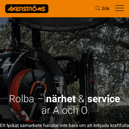
Sök
Rolba –
närhet
&
service
är A och O
Ett lyckat samarbete handlar inte bara om att erbjuda kraftfulla