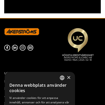
Våra radiostyrningar – översikt
×
Remotus
Denna webbplats använder
SWEDISH
Sesam
cookies
ENGLISH
Access_Ctrl
Vi använder cookies för att anpassa
innehåll, annonser och för att analysera vår
DEUTSCH
Support