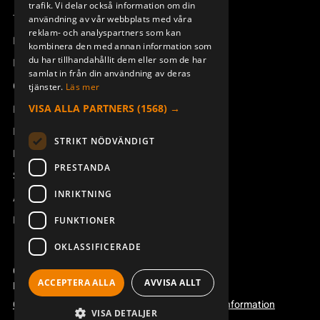
trafik. Vi delar också information om din
Teknisk support
användning av vår webbplats med våra
reklam- och analyspartners som kan
Boka service
kombinera den med annan information som
du har tillhandahållit dem eller som de har
Manualer och videoinstruktioner
samlat in från din användning av deras
Om Åkerströms
tjänster.
Läs mer
VISA ALLA PARTNERS
(1568) →
Kontakt
Nyheter
STRIKT NÖDVÄNDIGT
Pressrum
PRESTANDA
Säkerhet och direktiv
INRIKTNING
Allmänna villkor
REACH
FUNKTIONER
OKLASSIFICERADE
Copyright ©2026 Åkerströms. All rights reserved.
ACCEPTERA ALLA
AVVISA ALLT
Björbovägen 143, 786 97 Björbo.
Code of conduct
Integritetspolicy
Webbplatsinformation
VISA DETALJER