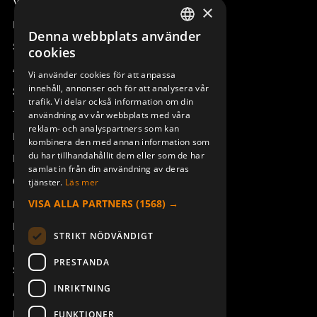
Våra radiostyrningar – översikt
×
Remotus
Denna webbplats använder
SWEDISH
Sesam
cookies
ENGLISH
Access_Ctrl
Vi använder cookies för att anpassa
innehåll, annonser och för att analysera vår
DEUTSCH
Support
trafik. Vi delar också information om din
Teknisk support
användning av vår webbplats med våra
reklam- och analyspartners som kan
Boka service
kombinera den med annan information som
du har tillhandahållit dem eller som de har
Manualer och videoinstruktioner
samlat in från din användning av deras
Om Åkerströms
tjänster.
Läs mer
VISA ALLA PARTNERS
(1568) →
Kontakt
Nyheter
STRIKT NÖDVÄNDIGT
Pressrum
PRESTANDA
Säkerhet och direktiv
INRIKTNING
Allmänna villkor
REACH
FUNKTIONER