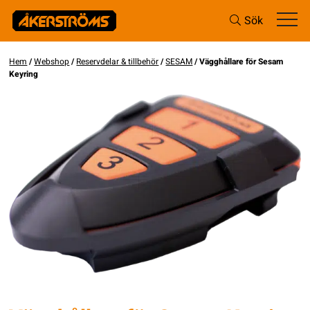
Sök
Hem
/
Webshop
/
Reservdelar & tillbehör
/
SESAM
/ Vägghållare för Sesam
Keyring