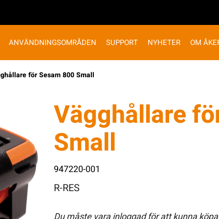
ANVÄNDNINGSOMRÅDEN
SUPPORT
NYHETER
OM ÅKE
ghållare för Sesam 800 Small
Vägghållare f
Small
947220-001
R-RES
Du måste vara inloggad för att kunna köpa