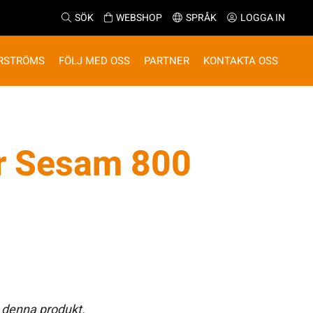
SÖK
WEBSHOP
SPRÅK
LOGGA IN
RSTRÖMS
FÖLJ MED OSS
PARTNER
KONTAKTA OSS
ör Sesam 800
 denna produkt.