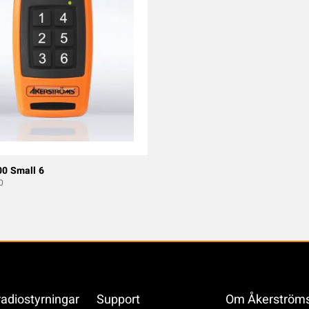
0 Small 6
0
radiostyrningar
Support
Om Åkerström