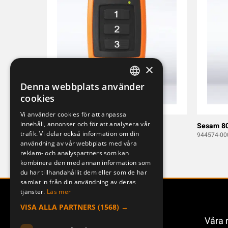
×
Denna webbplats använder
SWEDISH
cookies
ENGLISH
Vi använder cookies för att anpassa
innehåll, annonser och för att analysera vår
DEUTSCH
Sesam 800 Small 3
Sesam 80
trafik. Vi delar också information om din
940334-000
944574-00
användning av vår webbplats med våra
reklam- och analyspartners som kan
kombinera den med annan information som
du har tillhandahållit dem eller som de har
samlat in från din användning av deras
tjänster.
Läs mer
VISA ALLA PARTNERS
(1568) →
Våra 