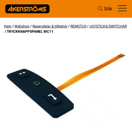
Sök
Hem
/
Webshop
/
Reservdelar & tillbehör
/
REMOTUS
/
JOYSTICKS/SWITCHAR
/ TRYCKKNAPPSPANEL MC11