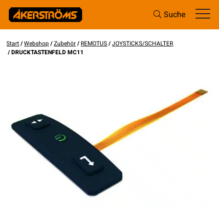
Suche
Start
/
Webshop
/
Zubehör
/
REMOTUS
/
JOYSTICKS/SCHALTER
/ DRUCKTASTENFELD MC11