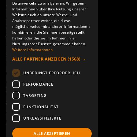
Datenverkehr zu analysieren. Wir geben
Remotus
Informationen über Ihre Nutzung unserer
Website auch an unsere Werbe- und
Sesam
Analysepartner weiter, die diese
Access_Ctrl
möglicherweise mit anderen Informationen
kombinieren, die Sie ihnen bereitgestellt
Support
haben oder die sie im Rahmen Ihrer
Nutzung ihrer Dienste gesammelt haben.
Technischer Support
Weitere Informationen
Service buchen
ALLE PARTNER ANZEIGEN
(1568) →
Handbücher und Videoanleitungen
UNBEDINGT ERFORDERLICH
Über Åkerströms
Kontakt
PERFORMANCE
Neuigkeiten
TARGETING
Sicherheit und Richtlinien
FUNKTIONALITÄT
Geschäftsbedingungen
UNKLASSIFIZIERTE
REACH
ALLE AKZEPTIEREN