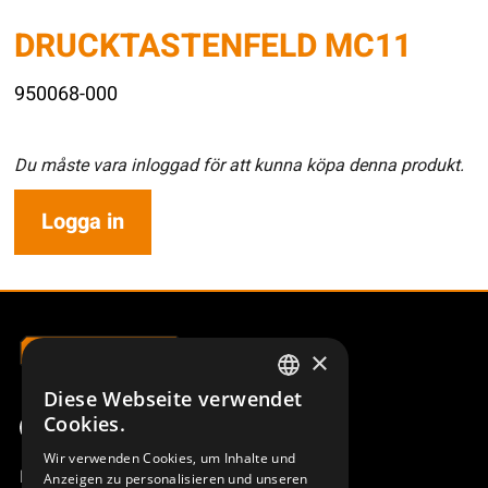
DRUCKTASTENFELD MC11
950068-000
Du måste vara inloggad för att kunna köpa denna produkt.
Logga in
×
Diese Webseite verwendet
SWEDISH
Cookies.
ENGLISH
Wir verwenden Cookies, um Inhalte und
Produktübersicht
Anzeigen zu personalisieren und unseren
DEUTSCH