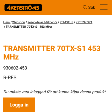
Sök
Hem
/
Webshop
/
Reservdelar & tillbehör
/
REMOTUS
/
KRETSKORT
/ TRANSMITTER 70TX-S1 453 MHz
TRANSMITTER 70TX-S1 453
MHz
930602-453
R-RES
Du måste vara inloggad för att kunna köpa denna produkt.
Logga in