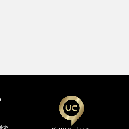
s
ktiv