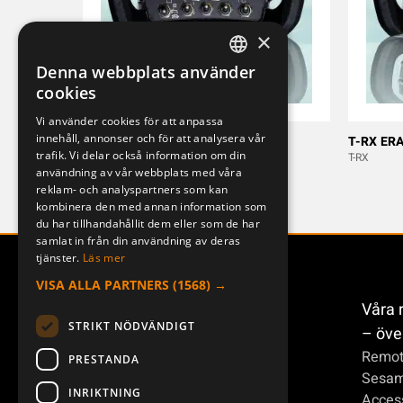
×
Denna webbplats använder
SWEDISH
cookies
ENGLISH
Vi använder cookies för att anpassa
innehåll, annonser och för att analysera vår
DEUTSCH
M ERA 100J
T-RX ERA
trafik. Vi delar också information om din
[MERCURY]
T-RX
användning av vår webbplats med våra
reklam- och analyspartners som kan
kombinera den med annan information som
du har tillhandahållit dem eller som de har
samlat in från din användning av deras
tjänster.
Läs mer
VISA ALLA PARTNERS
(1568) →
Våra 
STRIKT NÖDVÄNDIGT
– öve
Remot
PRESTANDA
Sesa
INRIKTNING
Access