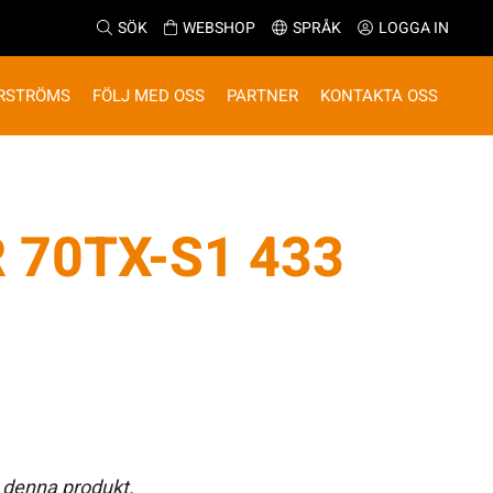
SÖK
WEBSHOP
SPRÅK
LOGGA IN
RSTRÖMS
FÖLJ MED OSS
PARTNER
KONTAKTA OSS
 70TX-S1 433
 denna produkt.