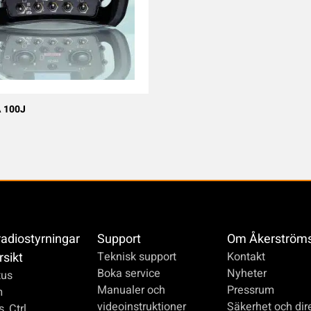
 100J
radiostyrningar
Support
Om Åkerström
rsikt
Teknisk support
Kontakt
Boka service
Nyheter
us
Manualer och
Pressrum
m
videoinstruktioner
Säkerhet och dire
_Ctrl