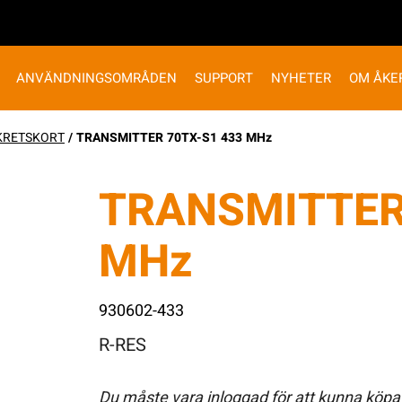
ANVÄNDNINGSOMRÅDEN
SUPPORT
NYHETER
OM ÅKE
KRETSKORT
/ TRANSMITTER 70TX-S1 433 MHz
TRANSMITTER
MHz
930602-433
R-RES
Du måste vara inloggad för att kunna köpa