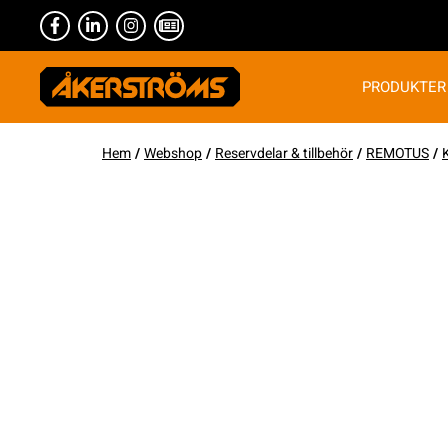
PRODUKTER
Hem
/
Webshop
/
Reservdelar & tillbehör
/
REMOTUS
/