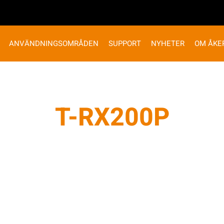
ANVÄNDNINGSOMRÅDEN
SUPPORT
NYHETER
OM ÅKE
T-RX200P