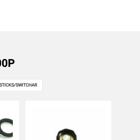
00P
STICKS/SWITCHAR