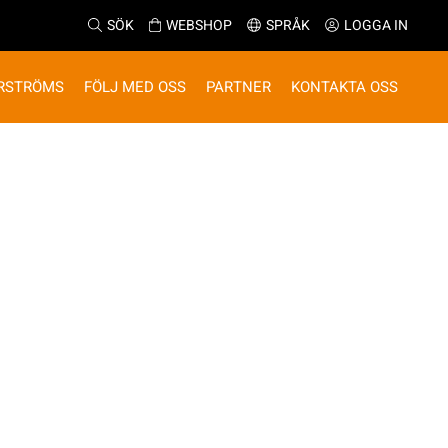
SÖK
WEBSHOP
SPRÅK
LOGGA IN
RSTRÖMS
FÖLJ MED OSS
PARTNER
KONTAKTA OSS