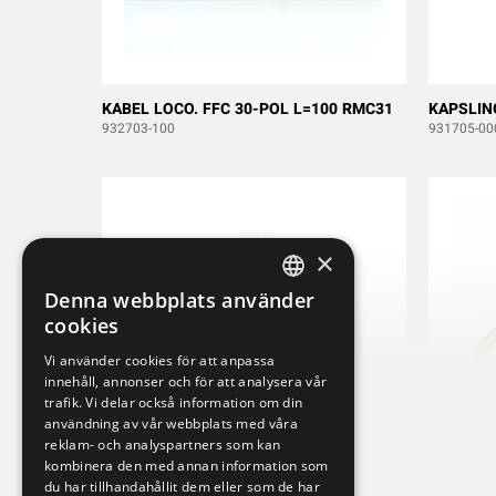
KABEL LOCO. FFC 30-POL L=100 RMC31
KAPSLIN
932703-100
931705-00
×
Denna webbplats använder
SWEDISH
cookies
ENGLISH
Vi använder cookies för att anpassa
innehåll, annonser och för att analysera vår
DEUTSCH
trafik. Vi delar också information om din
användning av vår webbplats med våra
reklam- och analyspartners som kan
kombinera den med annan information som
du har tillhandahållit dem eller som de har