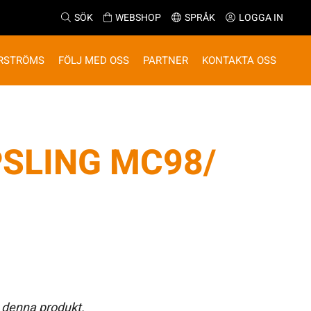
SÖK
WEBSHOP
SPRÅK
LOGGA IN
RSTRÖMS
FÖLJ MED OSS
PARTNER
KONTAKTA OSS
SLING MC98/
 denna produkt.