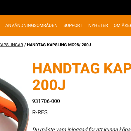
ANVÄNDNINGSOMRÅDEN
SUPPORT
NYHETER
OM ÅKE
KAPSLINGAR
/ HANDTAG KAPSLING MC98/ 200J
HANDTAG KAP
200J
931706-000
R-RES
Du måste vara inloggad för att kunna köpa