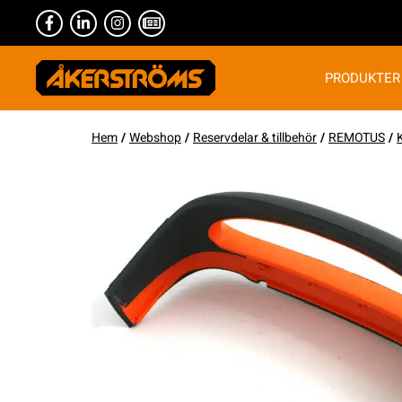
PRODUKTER
Hem
/
Webshop
/
Reservdelar & tillbehör
/
REMOTUS
/