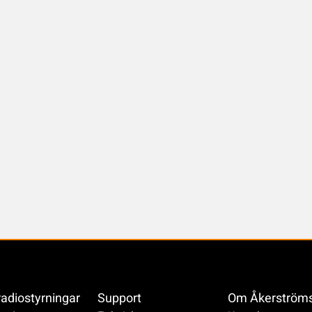
radiostyrningar
Support
Om Åkerström