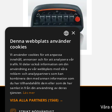
×
Denna webbplats använder
SWEDISH
cookies
ENGLISH
Vi använder cookies för att anpassa
innehåll, annonser och för att analysera vår
DEUTSCH
T-RX200P
trafik. Vi delar också information om din
92e31faa752e
användning av vår webbplats med våra
reklam- och analyspartners som kan
kombinera den med annan information som
du har tillhandahållit dem eller som de har
samlat in från din användning av deras
tjänster.
Läs mer
VISA ALLA PARTNERS
(1568) →
Våra 
STRIKT NÖDVÄNDIGT