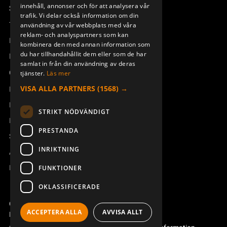
innehåll, annonser och för att analysera vår
DEUTSCH
Support
trafik. Vi delar också information om din
Teknisk support
användning av vår webbplats med våra
reklam- och analyspartners som kan
Boka service
kombinera den med annan information som
du har tillhandahållit dem eller som de har
Manualer och videoinstruktioner
samlat in från din användning av deras
Om Åkerströms
tjänster.
Läs mer
VISA ALLA PARTNERS
(1568) →
Kontakt
Nyheter
STRIKT NÖDVÄNDIGT
Pressrum
PRESTANDA
Säkerhet och direktiv
INRIKTNING
Allmänna villkor
REACH
FUNKTIONER
OKLASSIFICERADE
Copyright ©2026 Åkerströms. All rights reserved.
ACCEPTERA ALLA
AVVISA ALLT
Björbovägen 143, 786 97 Björbo.