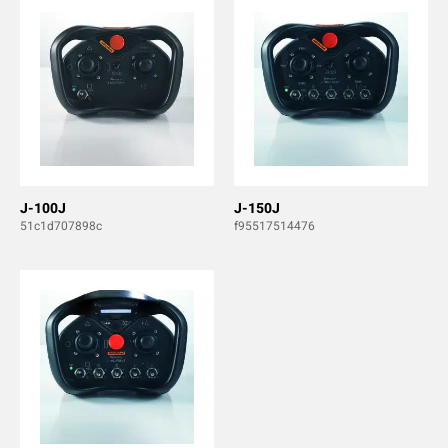
J-100J
J-150J
51c1d707898c
f95517514476