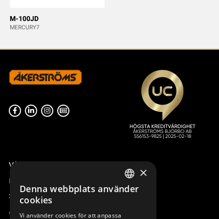
M-100JD
MERCURY7
Våra radiostyrningar – översikt
×
Remotus
Denna webbplats använder
SWEDISH
Sesam
cookies
ENGLISH
Access_Ctrl
Vi använder cookies för att anpassa