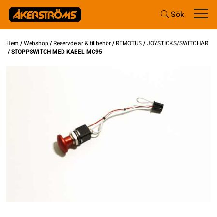
Sök
Hem
/
Webshop
/
Reservdelar & tillbehör
/
REMOTUS
/
JOYSTICKS/SWITCHAR
/ STOPPSWITCH MED KABEL MC95