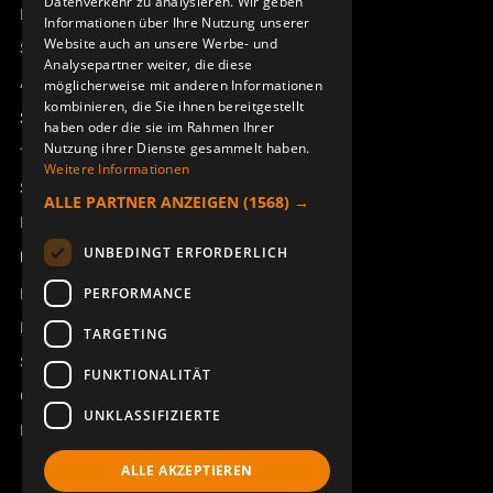
Datenverkehr zu analysieren. Wir geben
Remotus
Informationen über Ihre Nutzung unserer
Website auch an unsere Werbe- und
Sesam
Analysepartner weiter, die diese
Access_Ctrl
möglicherweise mit anderen Informationen
kombinieren, die Sie ihnen bereitgestellt
Support
haben oder die sie im Rahmen Ihrer
Nutzung ihrer Dienste gesammelt haben.
Technischer Support
Weitere Informationen
Service buchen
ALLE PARTNER ANZEIGEN
(1568) →
Handbücher und Videoanleitungen
UNBEDINGT ERFORDERLICH
Über Åkerströms
Kontakt
PERFORMANCE
Neuigkeiten
TARGETING
Sicherheit und Richtlinien
FUNKTIONALITÄT
Geschäftsbedingungen
UNKLASSIFIZIERTE
REACH
ALLE AKZEPTIEREN