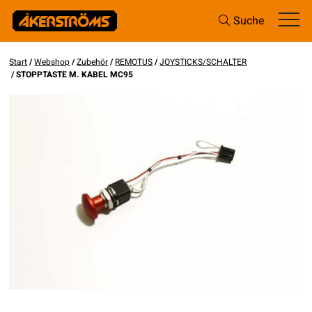
Suche
Start
/
Webshop
/
Zubehör
/
REMOTUS
/
JOYSTICKS/SCHALTER
/ STOPPTASTE M. KABEL MC95