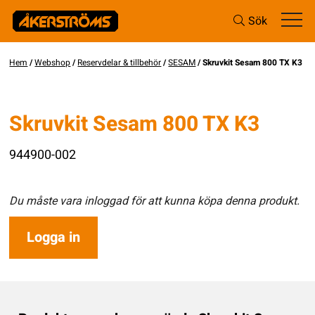
Sök
Hem
/
Webshop
/
Reservdelar & tillbehör
/
SESAM
/ Skruvkit Sesam 800 TX K3
Skruvkit Sesam 800 TX K3
944900-002
Du måste vara inloggad för att kunna köpa denna produkt.
Logga in