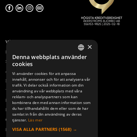
Våra radiostyrningar – översikt
×
Remotus
Denna webbplats använder
SWEDISH
Sesam
cookies
ENGLISH
Access_Ctrl
Vi använder cookies för att anpassa
innehåll, annonser och för att analysera vår
DEUTSCH
Support
trafik. Vi delar också information om din
Teknisk support
användning av vår webbplats med våra
reklam- och analyspartners som kan
Boka service
kombinera den med annan information som
du har tillhandahållit dem eller som de har
Manualer och videoinstruktioner
samlat in från din användning av deras
Om Åkerströms
tjänster.
Läs mer
VISA ALLA PARTNERS
(1568) →
Kontakt