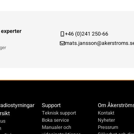
 experter
+46 (0)241 250-66
mats.jansson@akerstroms.s
ger
radiostyrningar
Support
Om Åkerström
rsikt
Teknisk support
Kontakt
Boka service
Nyheter
us
Manualer och
Pressrum
m