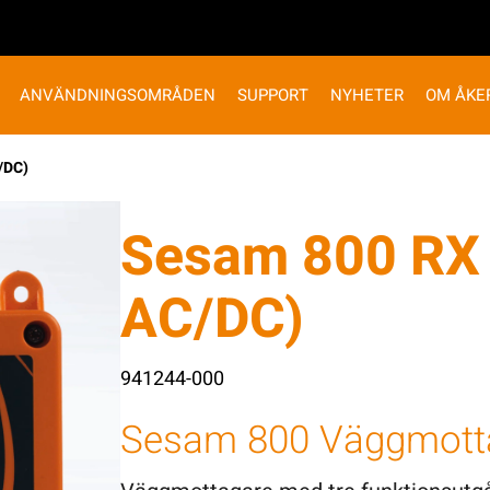
ANVÄNDNINGSOMRÅDEN
SUPPORT
NYHETER
OM ÅKE
/DC)
Sesam 800 RX 
AC/DC)
941244-000
Sesam 800 Väggmott