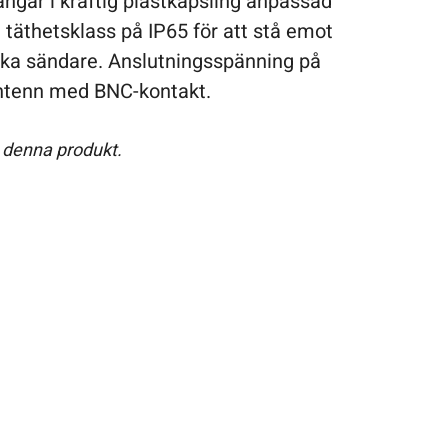
gar i kraftig plastkapsling anpassad
n täthetsklass på IP65 för att stå emot
lika sändare. Anslutningsspänning på
antenn med BNC-kontakt.
 denna produkt.