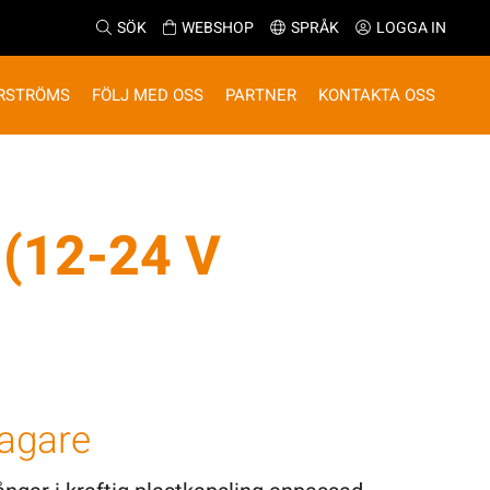
SÖK
WEBSHOP
SPRÅK
LOGGA IN
RSTRÖMS
FÖLJ MED OSS
PARTNER
KONTAKTA OSS
(12-24 V
agare