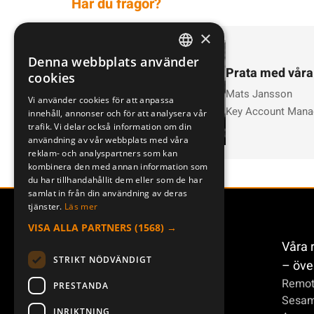
Har du frågor?
×
Denna webbplats använder
SWEDISH
Prata med våra
cookies
ENGLISH
Mats Jansson
Vi använder cookies för att anpassa
Key Account Mana
innehåll, annonser och för att analysera vår
DEUTSCH
trafik. Vi delar också information om din
användning av vår webbplats med våra
reklam- och analyspartners som kan
kombinera den med annan information som
du har tillhandahållit dem eller som de har
samlat in från din användning av deras
tjänster.
Läs mer
VISA ALLA PARTNERS
(1568) →
Våra 
STRIKT NÖDVÄNDIGT
– öve
Remot
PRESTANDA
Sesa
INRIKTNING