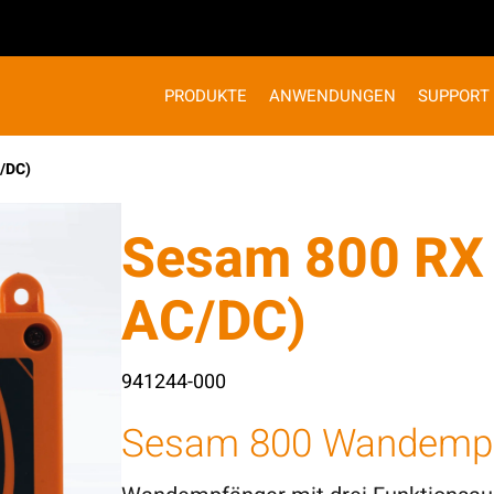
PRODUKTE
ANWENDUNGEN
SUPPORT
/DC)
Sesam 800 RX 
AC/DC)
941244-000
Sesam 800 Wandemp