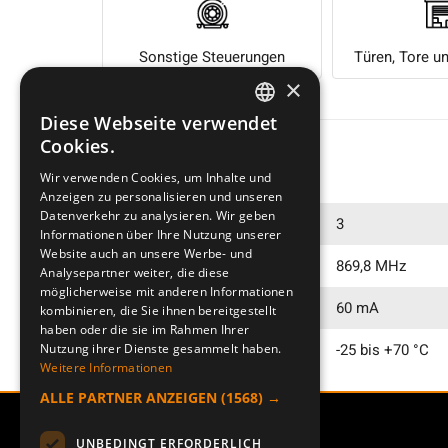
Sonstige Steuerungen
Türen, Tore u
×
Diese Webseite verwendet
SWEDISH
Cookies.
Technical data
ENGLISH
Wir verwenden Cookies, um Inhalte und
Anzeigen zu personalisieren und unseren
DEUTSCH
Datenverkehr zu analysieren. Wir geben
Anzahl der Ausgänge
3
Informationen über Ihre Nutzung unserer
Website auch an unsere Werbe- und
Funkfrequenz
869,8 MHz
Analysepartner weiter, die diese
möglicherweise mit anderen Informationen
Stromverbrauch
60 mA
kombinieren, die Sie ihnen bereitgestellt
haben oder die sie im Rahmen Ihrer
Temperaturbereich
-25 bis +70 °C
Nutzung ihrer Dienste gesammelt haben.
Weitere Informationen
ALLE PARTNER ANZEIGEN
(1568) →
UNBEDINGT ERFORDERLICH