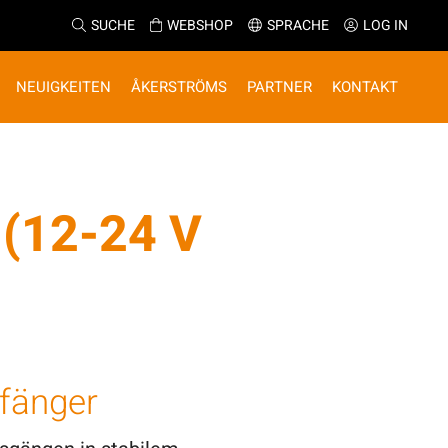
SUCHE
WEBSHOP
SPRACHE
LOG IN
NEUIGKEITEN
ÅKERSTRÖMS
PARTNER
KONTAKT
(12-24 V
fänger