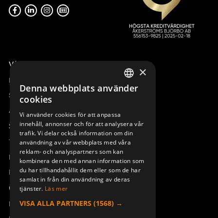
Våra radiostyrningar – översikt
×
Remotus
Denna webbplats använder
SWEDISH
Sesam
cookies
ENGLISH
Access_Ctrl
Vi använder cookies för att anpassa
innehåll, annonser och för att analysera vår
DEUTSCH
Support
trafik. Vi delar också information om din
Teknisk support
användning av vår webbplats med våra
reklam- och analyspartners som kan
Boka service
kombinera den med annan information som
du har tillhandahållit dem eller som de har
Manualer och videoinstruktioner
samlat in från din användning av deras
Om Åkerströms
tjänster.
Läs mer
VISA ALLA PARTNERS
(1568) →
Kontakt