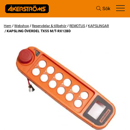
Sök
Hem
/
Webshop
/
Reservdelar & tillbehör
/
REMOTUS
/
KAPSLINGAR
/ KAPSLING ÖVERDEL TX55 M/T-RX12BD